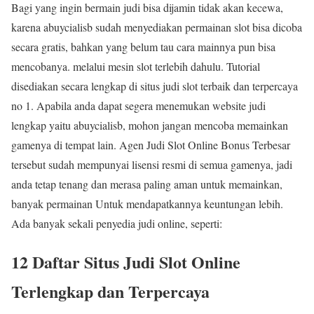
Bagi yang ingin bermain judi bisa dijamin tidak akan kecewa,
karena abuycialisb sudah menyediakan permainan slot bisa dicoba
secara gratis, bahkan yang belum tau cara mainnya pun bisa
mencobanya. melalui mesin slot terlebih dahulu. Tutorial
disediakan secara lengkap di situs judi slot terbaik dan terpercaya
no 1. Apabila anda dapat segera menemukan website judi
lengkap yaitu abuycialisb, mohon jangan mencoba memainkan
gamenya di tempat lain. Agen Judi Slot Online Bonus Terbesar
tersebut sudah mempunyai lisensi resmi di semua gamenya, jadi
anda tetap tenang dan merasa paling aman untuk memainkan,
banyak permainan Untuk mendapatkannya keuntungan lebih.
Ada banyak sekali penyedia judi online, seperti:
12 Daftar Situs Judi Slot Online
Terlengkap dan Terpercaya