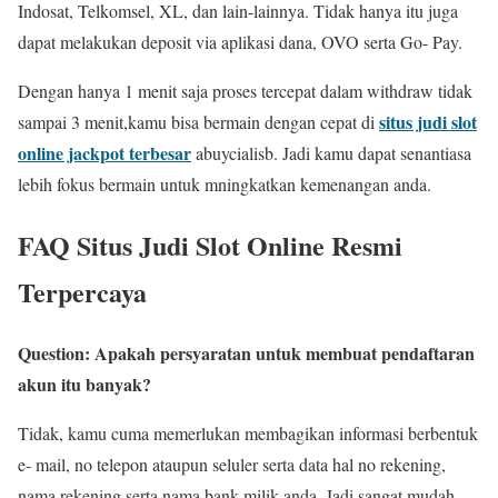
Indosat, Telkomsel, XL, dan lain-lainnya. Tidak hanya itu juga
dapat melakukan deposit via aplikasi dana, OVO serta Go- Pay.
Dengan hanya 1 menit saja proses tercepat dalam withdraw tidak
situs judi slot
sampai 3 menit,kamu bisa bermain dengan cepat di
online jackpot terbesar
abuycialisb. Jadi kamu dapat senantiasa
lebih fokus bermain untuk mningkatkan kemenangan anda.
FAQ Situs Judi Slot Online Resmi
Terpercaya
Question: Apakah persyaratan untuk membuat pendaftaran
akun itu banyak?
Tidak, kamu cuma memerlukan membagikan informasi berbentuk
e- mail, no telepon ataupun seluler serta data hal no rekening,
nama rekening serta nama bank milik anda. Jadi sangat mudah