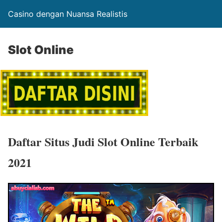
Casino dengan Nuansa Realistis
Slot Online
Daftar Situs Judi Slot Online Terbaik
2021