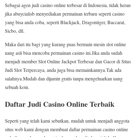
Sebagai agen judi casino online terbesar di Indonesia, tidak heran
jika abuycialisb menyediakan permainan terbaru seperti casino
yang bisa anda coba, seperti Blackjack, Dragontiger, Baccarat,
Sicbo, dll.
Maka dari itu bagi yang kurang puas bermain mesin slot online
uang asli bisa mencoba permainan casino ini.Jika anda sudah
menjadi member Slot Online Jackpot Terbesar dan Gacor di Situs
Judi Slot Terpercaya, anda juga bisa memainkannya.Tak ada
salahnya.Mudah dan dijamin gratis tanpa mengeluarkan uang
sebuah koin.
Daftar Judi Casino Online Terbaik
Seperti yang telah kami sebutkan, mudah untuk menjadi anggota
situs web kami dengan membuat daftar permainan casino online