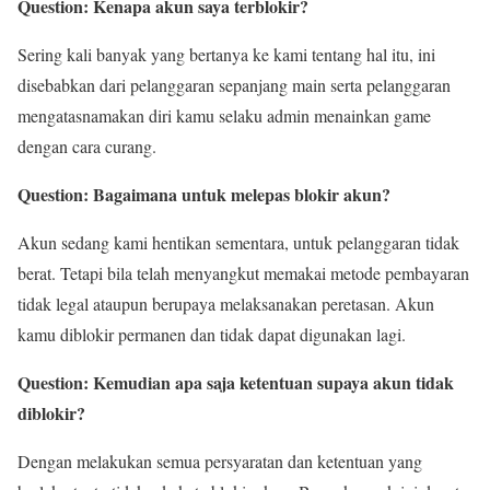
Question: Kenapa akun saya terblokir?
Sering kali banyak yang bertanya ke kami tentang hal itu, ini
disebabkan dari pelanggaran sepanjang main serta pelanggaran
mengatasnamakan diri kamu selaku admin menainkan game
dengan cara curang.
Question: Bagaimana untuk melepas blokir akun?
Akun sedang kami hentikan sementara, untuk pelanggaran tidak
berat. Tetapi bila telah menyangkut memakai metode pembayaran
tidak legal ataupun berupaya melaksanakan peretasan. Akun
kamu diblokir permanen dan tidak dapat digunakan lagi.
Question: Kemudian apa saja ketentuan supaya akun tidak
diblokir?
Dengan melakukan semua persyaratan dan ketentuan yang