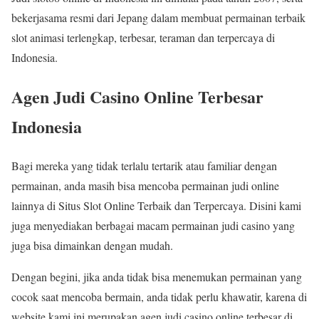
bekerjasama resmi dari Jepang dalam membuat permainan terbaik
slot animasi terlengkap, terbesar, teraman dan terpercaya di
Indonesia.
Agen Judi Casino Online Terbesar
Indonesia
Bagi mereka yang tidak terlalu tertarik atau familiar dengan
permainan, anda masih bisa mencoba permainan judi online
lainnya di Situs Slot Online Terbaik dan Terpercaya. Disini kami
juga menyediakan berbagai macam permainan judi casino yang
juga bisa dimainkan dengan mudah.
Dengan begini, jika anda tidak bisa menemukan permainan yang
cocok saat mencoba bermain, anda tidak perlu khawatir, karena di
website kami ini merupakan agen judi casino online terbesar di