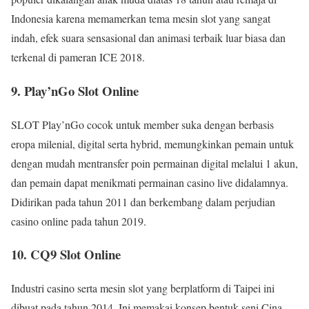
Indonesia karena memamerkan tema mesin slot yang sangat
indah, efek suara sensasional dan animasi terbaik luar biasa dan
terkenal di pameran ICE 2018.
9. Play’nGo Slot Online
SLOT Play’nGo cocok untuk member suka dengan berbasis
eropa milenial, digital serta hybrid, memungkinkan pemain untuk
dengan mudah mentransfer poin permainan digital melalui 1 akun,
dan pemain dapat menikmati permainan casino live didalamnya.
Didirikan pada tahun 2011 dan berkembang dalam perjudian
casino online pada tahun 2019.
10. CQ9 Slot Online
Industri casino serta mesin slot yang berplatform di Taipei ini
dibuat pada tahun 2014. Ini memakai konsep bentuk seni Cina