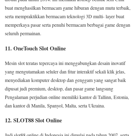
buat menghasilkan bermacam game hiburan dengan mutu terbaik,
serta mempraktikkan bermacam teknologi 3D multi- layer buat
memperkaya pasar serta penuhi bermacam berbagai game dengan
seluruh permainan.
11. OneTouch Slot Online
Mesin slot teratas tepercaya ini menggabungkan desain inovatif
yang mengutamakan seluler dan fitur interaktif sekali klik jelas,
menyediakan komputer desktop dan genggam yang sangat baik
dipusat judi premium, desktop, dan pasar game langsung
Pengalaman perjudian online memiliki kantor di Tallinn, Estonia,
dan kantor di Manila, Spanyol, Malta, serta Ukraina.
12. SLOT88 Slot Online
Judi slot88 online di Indonesia ini dimulai pada tahun 2007, serta