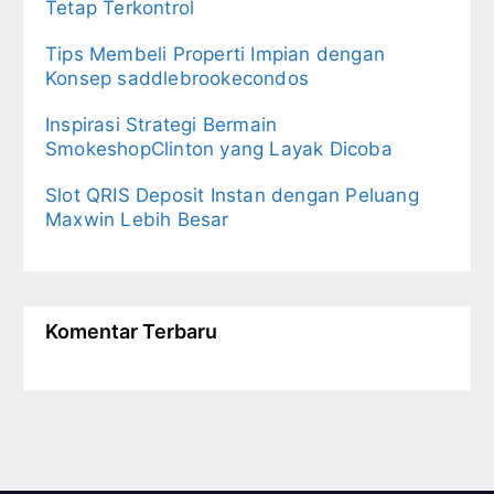
Tetap Terkontrol
Tips Membeli Properti Impian dengan
Konsep saddlebrookecondos
Inspirasi Strategi Bermain
SmokeshopClinton yang Layak Dicoba
Slot QRIS Deposit Instan dengan Peluang
Maxwin Lebih Besar
Komentar Terbaru