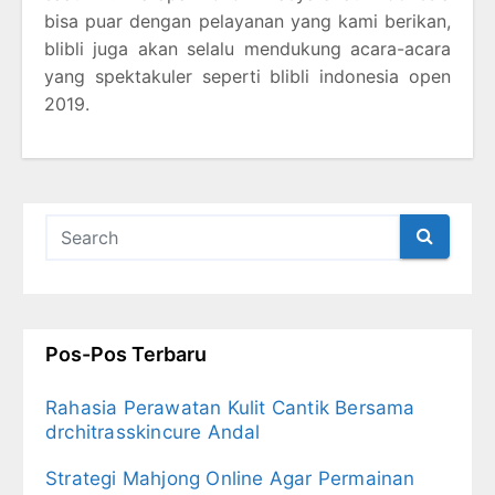
bisa puar dengan pelayanan yang kami berikan,
blibli juga akan selalu mendukung acara-acara
yang spektakuler seperti blibli indonesia open
2019.
Pos-Pos Terbaru
Rahasia Perawatan Kulit Cantik Bersama
drchitrasskincure Andal
Strategi Mahjong Online Agar Permainan