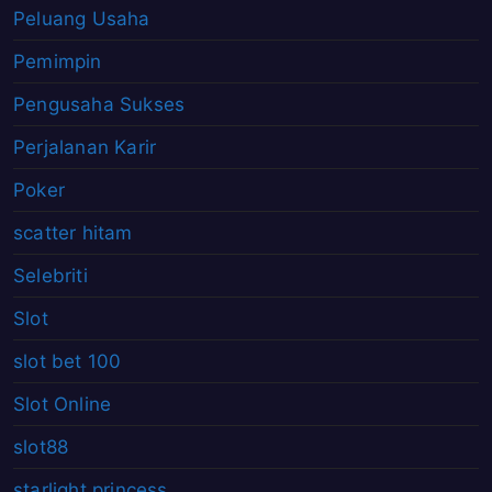
Peluang Usaha
Pemimpin
Pengusaha Sukses
Perjalanan Karir
Poker
scatter hitam
Selebriti
Slot
slot bet 100
Slot Online
slot88
starlight princess