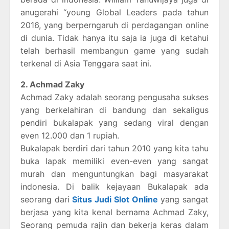
anugerahi “young Global Leaders pada tahun
2016, yang berperngaruh di perdagangan online
di dunia. Tidak hanya itu saja ia juga di ketahui
telah berhasil membangun game yang sudah
terkenal di Asia Tenggara saat ini.
2. Achmad Zaky
Achmad Zaky adalah seorang pengusaha sukses
yang berkelahiran di bandung dan sekaligus
pendiri bukalapak yang sedang viral dengan
even 12.000 dan 1 rupiah.
Bukalapak berdiri dari tahun 2010 yang kita tahu
buka lapak memiliki even-even yang sangat
murah dan menguntungkan bagi masyarakat
indonesia. Di balik kejayaan Bukalapak ada
seorang dari
Situs Judi Slot Online
yang sangat
berjasa yang kita kenal bernama Achmad Zaky,
Seorang pemuda rajin dan bekerja keras dalam