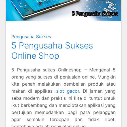
Pengusaha Sukses
5 Pengusaha Sukses
Online Shop
5 Pengusaha sukes Onlineshop – Mengenal 5
orang yang sukses di penjualan online, Mungkin
kita penah melakukan pembelian produk atau
makan di applikasi
slot gacor
. Di jaman yang
seba modern dan praktis ini kita di tuntut untuk
ikut berkembang dan menciptakan aplikasi yang
bertujuan memudahkan bagi para pelanggan
agar semakin terdepan dan tidak ribet.
contohnya adalah penjualan online.