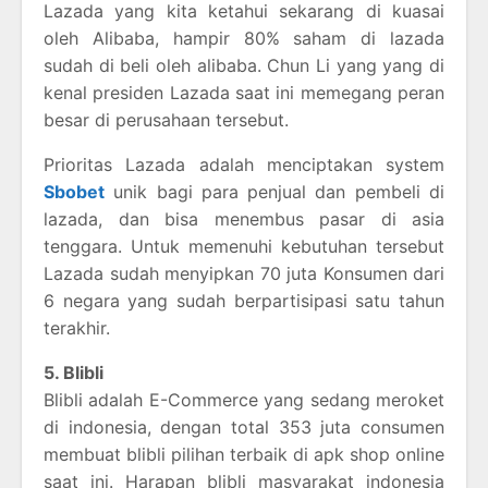
Lazada yang kita ketahui sekarang di kuasai
oleh Alibaba, hampir 80% saham di lazada
sudah di beli oleh alibaba. Chun Li yang yang di
kenal presiden Lazada saat ini memegang peran
besar di perusahaan tersebut.
Prioritas Lazada adalah menciptakan system
Sbobet
unik bagi para penjual dan pembeli di
lazada, dan bisa menembus pasar di asia
tenggara. Untuk memenuhi kebutuhan tersebut
Lazada sudah menyipkan 70 juta Konsumen dari
6 negara yang sudah berpartisipasi satu tahun
terakhir.
5. Blibli
Blibli adalah E-Commerce yang sedang meroket
di indonesia, dengan total 353 juta consumen
membuat blibli pilihan terbaik di apk shop online
saat ini. Harapan blibli masyarakat indonesia