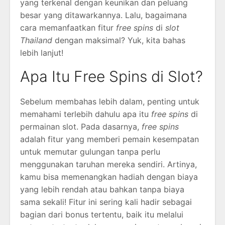
yang terkenal dengan keunikan dan peluang
besar yang ditawarkannya. Lalu, bagaimana
cara memanfaatkan fitur
free spins
di
slot
Thailand
dengan maksimal? Yuk, kita bahas
lebih lanjut!
Apa Itu Free Spins di Slot?
Sebelum membahas lebih dalam, penting untuk
memahami terlebih dahulu apa itu
free spins
di
permainan slot. Pada dasarnya,
free spins
adalah fitur yang memberi pemain kesempatan
untuk memutar gulungan tanpa perlu
menggunakan taruhan mereka sendiri. Artinya,
kamu bisa memenangkan hadiah dengan biaya
yang lebih rendah atau bahkan tanpa biaya
sama sekali! Fitur ini sering kali hadir sebagai
bagian dari bonus tertentu, baik itu melalui