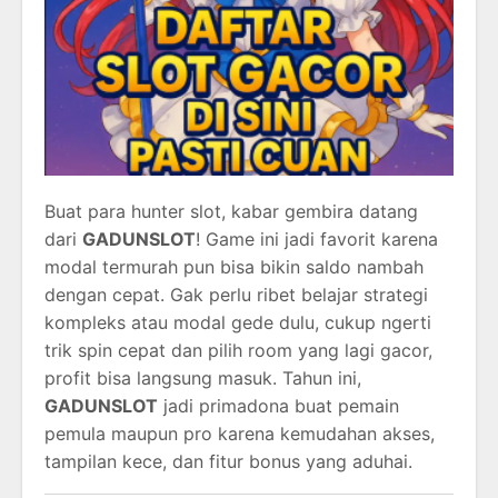
Buat para hunter slot, kabar gembira datang
dari
GADUNSLOT
! Game ini jadi favorit karena
modal termurah pun bisa bikin saldo nambah
dengan cepat. Gak perlu ribet belajar strategi
kompleks atau modal gede dulu, cukup ngerti
trik spin cepat dan pilih room yang lagi gacor,
profit bisa langsung masuk. Tahun ini,
GADUNSLOT
jadi primadona buat pemain
pemula maupun pro karena kemudahan akses,
tampilan kece, dan fitur bonus yang aduhai.