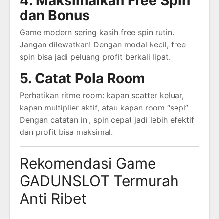
4. Maksimalkan Free Spin
dan Bonus
Game modern sering kasih free spin rutin.
Jangan dilewatkan! Dengan modal kecil, free
spin bisa jadi peluang profit berkali lipat.
5. Catat Pola Room
Perhatikan ritme room: kapan scatter keluar,
kapan multiplier aktif, atau kapan room “sepi”.
Dengan catatan ini, spin cepat jadi lebih efektif
dan profit bisa maksimal.
Rekomendasi Game
GADUNSLOT Termurah
Anti Ribet