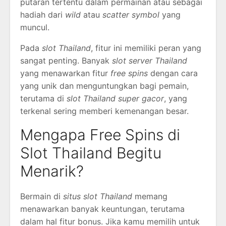
putaran tertentu dalam permainan atau sebagai
hadiah dari
wild
atau
scatter symbol
yang
muncul.
Pada
slot Thailand
, fitur ini memiliki peran yang
sangat penting. Banyak
slot server Thailand
yang menawarkan fitur
free spins
dengan cara
yang unik dan menguntungkan bagi pemain,
terutama di
slot Thailand super gacor
, yang
terkenal sering memberi kemenangan besar.
Mengapa Free Spins di
Slot Thailand Begitu
Menarik?
Bermain di
situs slot Thailand
memang
menawarkan banyak keuntungan, terutama
dalam hal fitur bonus. Jika kamu memilih untuk