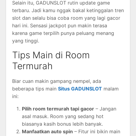
Selain itu, GADUNSLOT rutin update game
terbaru. Jadi kamu nggak bakal ketinggalan tren
slot dan selalu bisa coba room yang lagi gacor
hari ini. Sensasi jackpot pun makin terasa
karena game terpilih punya peluang menang
yang tinggi.
Tips Main di Room
Termurah
Biar cuan makin gampang nempel, ada
beberapa tips main
Situs GADUNSLOT
malam
ini:
Pilih room termurah tapi gacor
– Jangan
asal masuk. Room yang sedang hot
biasanya kasih bonus lebih banyak.
Manfaatkan auto spin
– Fitur ini bikin main