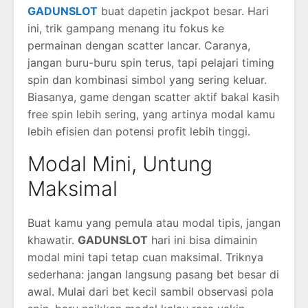
GADUNSLOT
buat dapetin jackpot besar. Hari
ini, trik gampang menang itu fokus ke
permainan dengan scatter lancar. Caranya,
jangan buru-buru spin terus, tapi pelajari timing
spin dan kombinasi simbol yang sering keluar.
Biasanya, game dengan scatter aktif bakal kasih
free spin lebih sering, yang artinya modal kamu
lebih efisien dan potensi profit lebih tinggi.
Modal Mini, Untung
Maksimal
Buat kamu yang pemula atau modal tipis, jangan
khawatir.
GADUNSLOT
hari ini bisa dimainin
modal mini tapi tetap cuan maksimal. Triknya
sederhana: jangan langsung pasang bet besar di
awal. Mulai dari bet kecil sambil observasi pola