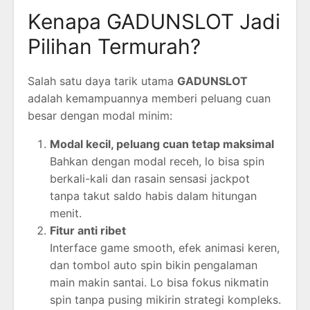
Kenapa GADUNSLOT Jadi
Pilihan Termurah?
Salah satu daya tarik utama
GADUNSLOT
adalah kemampuannya memberi peluang cuan
besar dengan modal minim:
Modal kecil, peluang cuan tetap maksimal
Bahkan dengan modal receh, lo bisa spin
berkali-kali dan rasain sensasi jackpot
tanpa takut saldo habis dalam hitungan
menit.
Fitur anti ribet
Interface game smooth, efek animasi keren,
dan tombol auto spin bikin pengalaman
main makin santai. Lo bisa fokus nikmatin
spin tanpa pusing mikirin strategi kompleks.