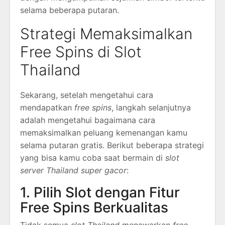
selama beberapa putaran.
Strategi Memaksimalkan
Free Spins di Slot
Thailand
Sekarang, setelah mengetahui cara
mendapatkan
free spins
, langkah selanjutnya
adalah mengetahui bagaimana cara
memaksimalkan peluang kemenangan kamu
selama putaran gratis. Berikut beberapa strategi
yang bisa kamu coba saat bermain di
slot
server Thailand super gacor
:
1. Pilih Slot dengan Fitur
Free Spins Berkualitas
Tidak semua
slot Thailand
menawarkan
free