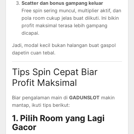
Scatter dan bonus gampang keluar
Free spin sering muncul, multiplier aktif, dan
pola room cukup jelas buat diikuti. Ini bikin
profit maksimal terasa lebih gampang
dicapai.
Jadi, modal kecil bukan halangan buat gaspol
dapetin cuan tebal.
Tips Spin Cepat Biar
Profit Maksimal
Biar pengalaman main di
GADUNSLOT
makin
mantap, ikuti tips berikut:
1. Pilih Room yang Lagi
Gacor