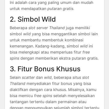
Ini adalah cara yang paling umum dan mudah
untuk mendapatkan
putaran gratis
.
2. Simbol Wild
Beberapa
slot server Thailand
juga memiliki
simbol
wild
yang bisa menggantikan simbol lain
untuk membantu membentuk kombinasi
kemenangan. Kadang-kadang, simbol
wild
ini
bisa melengkapi atau memperluas fitur
free
spins
dengan memberikan ekstra putaran gratis.
3. Fitur Bonus Khusus
Selain
scatter
dan
wild
, beberapa
situs slot
Thailand
menyediakan fitur bonus yang bisa
diaktifkan dengan cara khusus. Misalnya, kamu
bisa memicu
free spins
setelah menyelesaikan
tantangan tertentu dalam permainan atau
dengan mengumpulkan sejumlah simbol tertentu