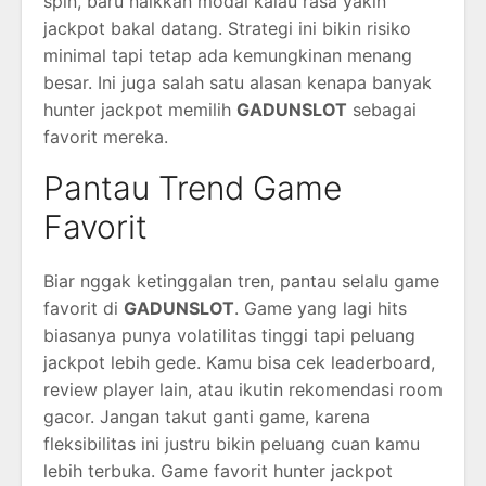
spin, baru naikkan modal kalau rasa yakin
jackpot bakal datang. Strategi ini bikin risiko
minimal tapi tetap ada kemungkinan menang
besar. Ini juga salah satu alasan kenapa banyak
hunter jackpot memilih
GADUNSLOT
sebagai
favorit mereka.
Pantau Trend Game
Favorit
Biar nggak ketinggalan tren, pantau selalu game
favorit di
GADUNSLOT
. Game yang lagi hits
biasanya punya volatilitas tinggi tapi peluang
jackpot lebih gede. Kamu bisa cek leaderboard,
review player lain, atau ikutin rekomendasi room
gacor. Jangan takut ganti game, karena
fleksibilitas ini justru bikin peluang cuan kamu
lebih terbuka. Game favorit hunter jackpot