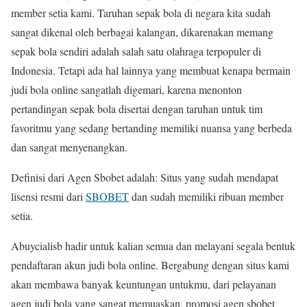
member setia kami. Taruhan sepak bola di negara kita sudah
sangat dikenal oleh berbagai kalangan, dikarenakan memang
sepak bola sendiri adalah salah satu olahraga terpopuler di
Indonesia. Tetapi ada hal lainnya yang membuat kenapa bermain
judi bola online sangatlah digemari, karena menonton
pertandingan sepak bola disertai dengan taruhan untuk tim
favoritmu yang sedang bertanding memiliki nuansa yang berbeda
dan sangat menyenangkan.
Definisi dari Agen Sbobet adalah: Situs yang sudah mendapat
lisensi resmi dari
SBOBET
dan sudah memiliki ribuan member
setia.
Abuycialisb hadir untuk kalian semua dan melayani segala bentuk
pendaftaran akun judi bola online. Bergabung dengan situs kami
akan membawa banyak keuntungan untukmu, dari pelayanan
agen judi bola yang sangat memuaskan, promosi agen sbobet