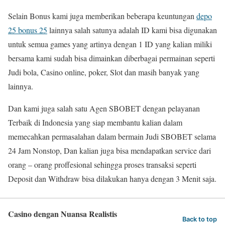
Selain Bonus kami juga memberikan beberapa keuntungan
depo
25 bonus 25
lainnya salah satunya adalah ID kami bisa digunakan
untuk semua games yang artinya dengan 1 ID yang kalian miliki
bersama kami sudah bisa dimainkan diberbagai permainan seperti
Judi bola, Casino online, poker, Slot dan masih banyak yang
lainnya.
Dan kami juga salah satu Agen SBOBET dengan pelayanan
Terbaik di Indonesia yang siap membantu kalian dalam
memecahkan permasalahan dalam bermain Judi SBOBET selama
24 Jam Nonstop, Dan kalian juga bisa mendapatkan service dari
orang – orang proffesional sehingga proses transaksi seperti
Deposit dan Withdraw bisa dilakukan hanya dengan 3 Menit saja.
Casino dengan Nuansa Realistis
Back to top