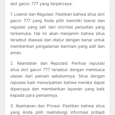
slot gacor 777 yang terpercaya:
1. Lisensi dan Regulasi: Pastikan bahwa situs slot
gacor 777 yang Anda pilih memiliki lisensi dan
regulasi yang sah dari otoritas perjudian yang
terkemuka. Hal ini akan menjamin bahwa situs
tersebut diawasi dan diatur dengan benar untuk
memberikan pengalaman bermain yang adil dan
aman.
2. Keandalan dan Reputasi: Periksa reputasi
situs slot gacor 777 tersebut dengan membaca
ulasan dari pemain sebelumnya. Situs dengan
reputasi baik menunjukkan bahwa mereka dapat
dipercaya dan memberikan layanan yang baik
kepada para pemainnya.
3. Keamanan dan Privasi: Pastikan bahwa situs
yang Anda pilih melindungi informasi pribadi