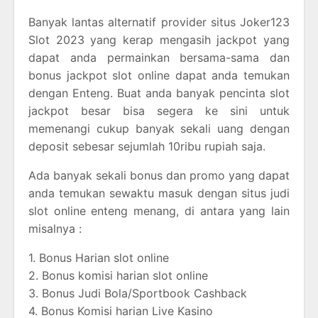
Banyak lantas alternatif provider situs Joker123
Slot 2023 yang kerap mengasih jackpot yang
dapat anda permainkan bersama-sama dan
bonus jackpot slot online dapat anda temukan
dengan Enteng. Buat anda banyak pencinta slot
jackpot besar bisa segera ke sini untuk
memenangi cukup banyak sekali uang dengan
deposit sebesar sejumlah 10ribu rupiah saja.
Ada banyak sekali bonus dan promo yang dapat
anda temukan sewaktu masuk dengan situs judi
slot online enteng menang, di antara yang lain
misalnya :
1. Bonus Harian slot online
2. Bonus komisi harian slot online
3. Bonus Judi Bola/Sportbook Cashback
4. Bonus Komisi harian Live Kasino