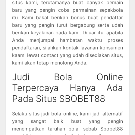
situs kami, terutamanya buat banyak pemain
baru yang pengin coba permainan sepakbola
itu. Kami bakal berikan bonus buat pendaftar
baru yang pengin turut bergabung serta udah
berikan keyakinan pada kami. Diluar itu, apabila
Anda menjumpai hambatan waktu proses
pendaftaran, silahkan kontak layanan konsumen
kaami lewat contact yang udah disediakan situs,
kami akan tetap menolong Anda.
Judi Bola Online
Terpercaya Hanya Ada
Pada Situs SBOBET88
Selaku situs judi bola online, kami jadi alternatif
yang sangat baik buat yang pengin
menempatkan taruhan bola, sebab Sbobet88