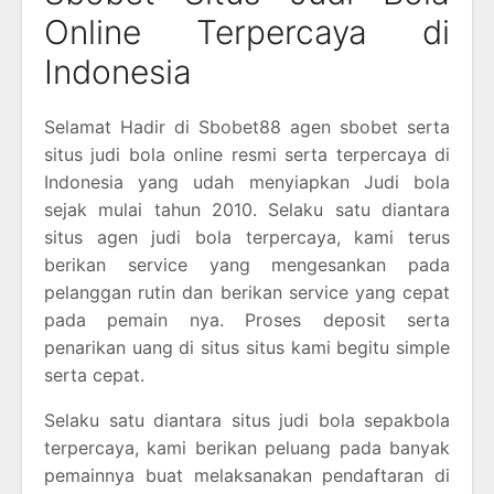
Online Terpercaya di
Indonesia
Selamat Hadir di Sbobet88 agen sbobet serta
situs judi bola online resmi serta terpercaya di
Indonesia yang udah menyiapkan Judi bola
sejak mulai tahun 2010. Selaku satu diantara
situs agen judi bola terpercaya, kami terus
berikan service yang mengesankan pada
pelanggan rutin dan berikan service yang cepat
pada pemain nya. Proses deposit serta
penarikan uang di situs situs kami begitu simple
serta cepat.
Selaku satu diantara situs judi bola sepakbola
terpercaya, kami berikan peluang pada banyak
pemainnya buat melaksanakan pendaftaran di