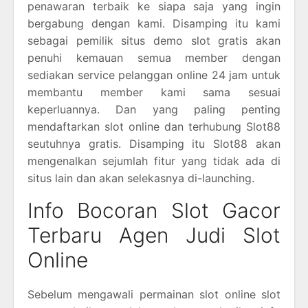
penawaran terbaik ke siapa saja yang ingin
bergabung dengan kami. Disamping itu kami
sebagai pemilik situs demo slot gratis akan
penuhi kemauan semua member dengan
sediakan service pelanggan online 24 jam untuk
membantu member kami sama sesuai
keperluannya. Dan yang paling penting
mendaftarkan slot online dan terhubung Slot88
seutuhnya gratis. Disamping itu Slot88 akan
mengenalkan sejumlah fitur yang tidak ada di
situs lain dan akan selekasnya di-launching.
Info Bocoran Slot Gacor
Terbaru Agen Judi Slot
Online
Sebelum mengawali permainan slot online slot