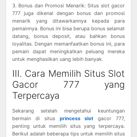
3. Bonus dan Promosi Menarik: Situs slot gacor
777 juga dikenal dengan bonus dan promosi
menarik yang ditawarkannya kepada para
pemainnya. Bonus ini bisa berupa bonus selamat
datang, bonus deposit, atau bahkan bonus
loyalitas. Dengan memanfaatkan bonus ini, para
pemain dapat meningkatkan peluang mereka
untuk menghasilkan uang lebih banyak.
III. Cara Memilih Situs Slot
Gacor 777 yang
Terpercaya
Sekarang setelah mengetahui keuntungan
bermain di situs
princess slot
gacor 777,
penting untuk memilih situs yang terpercaya.
Berikut adalah beberapa tips untuk memilih situs