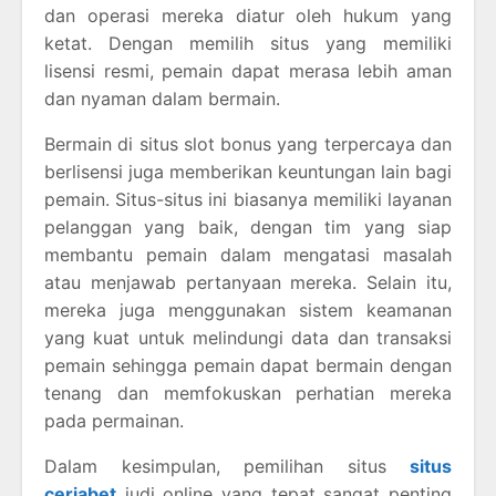
dan operasi mereka diatur oleh hukum yang
ketat. Dengan memilih situs yang memiliki
lisensi resmi, pemain dapat merasa lebih aman
dan nyaman dalam bermain.
Bermain di situs slot bonus yang terpercaya dan
berlisensi juga memberikan keuntungan lain bagi
pemain. Situs-situs ini biasanya memiliki layanan
pelanggan yang baik, dengan tim yang siap
membantu pemain dalam mengatasi masalah
atau menjawab pertanyaan mereka. Selain itu,
mereka juga menggunakan sistem keamanan
yang kuat untuk melindungi data dan transaksi
pemain sehingga pemain dapat bermain dengan
tenang dan memfokuskan perhatian mereka
pada permainan.
Dalam kesimpulan, pemilihan situs
situs
ceriabet
judi online yang tepat sangat penting