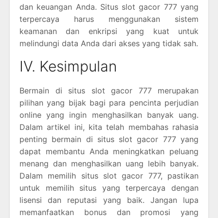
dan keuangan Anda. Situs slot gacor 777 yang
terpercaya harus menggunakan sistem
keamanan dan enkripsi yang kuat untuk
melindungi data Anda dari akses yang tidak sah.
IV. Kesimpulan
Bermain di situs slot gacor 777 merupakan
pilihan yang bijak bagi para pencinta perjudian
online yang ingin menghasilkan banyak uang.
Dalam artikel ini, kita telah membahas rahasia
penting bermain di situs slot gacor 777 yang
dapat membantu Anda meningkatkan peluang
menang dan menghasilkan uang lebih banyak.
Dalam memilih situs slot gacor 777, pastikan
untuk memilih situs yang terpercaya dengan
lisensi dan reputasi yang baik. Jangan lupa
memanfaatkan bonus dan promosi yang