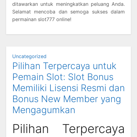
ditawarkan untuk meningkatkan peluang Anda.
Selamat mencoba dan semoga sukses dalam
permainan slot777 online!
Uncategorized
Pilihan Terpercaya untuk
Pemain Slot: Slot Bonus
Memiliki Lisensi Resmi dan
Bonus New Member yang
Mengagumkan
Pilihan Terpercaya