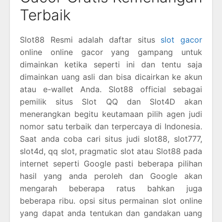
Terbaik
Slot88 Resmi adalah daftar situs
slot gacor
online online gacor yang gampang untuk
dimainkan ketika seperti ini dan tentu saja
dimainkan uang asli dan bisa dicairkan ke akun
atau e-wallet Anda. Slot88 official sebagai
pemilik situs Slot QQ dan Slot4D akan
menerangkan begitu keutamaan pilih agen judi
nomor satu terbaik dan terpercaya di Indonesia.
Saat anda coba cari situs judi slot88, slot777,
slot4d, qq slot, pragmatic slot atau Slot88 pada
internet seperti Google pasti beberapa pilihan
hasil yang anda peroleh dan Google akan
mengarah beberapa ratus bahkan juga
beberapa ribu. opsi situs permainan slot online
yang dapat anda tentukan dan gandakan uang