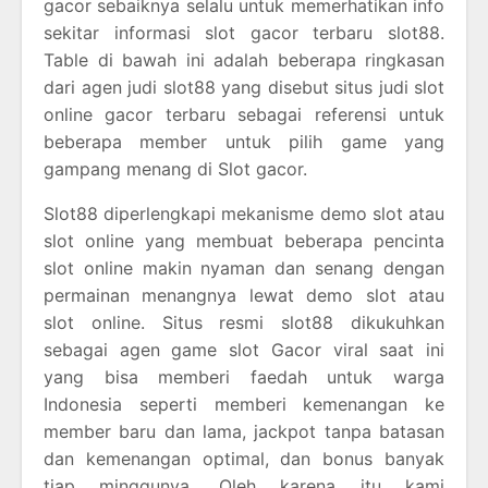
gacor sebaiknya selalu untuk memerhatikan info
sekitar informasi slot gacor terbaru slot88.
Table di bawah ini adalah beberapa ringkasan
dari agen judi slot88 yang disebut situs judi slot
online gacor terbaru sebagai referensi untuk
beberapa member untuk pilih game yang
gampang menang di Slot gacor.
Slot88 diperlengkapi mekanisme demo slot atau
slot online yang membuat beberapa pencinta
slot online makin nyaman dan senang dengan
permainan menangnya lewat demo slot atau
slot online. Situs resmi slot88 dikukuhkan
sebagai agen game slot Gacor viral saat ini
yang bisa memberi faedah untuk warga
Indonesia seperti memberi kemenangan ke
member baru dan lama, jackpot tanpa batasan
dan kemenangan optimal, dan bonus banyak
tiap minggunya. Oleh karena itu kami