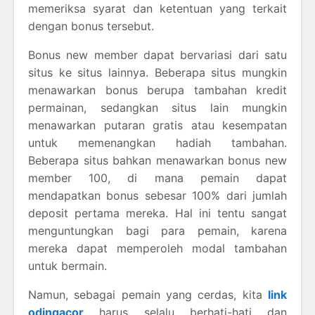
memeriksa syarat dan ketentuan yang terkait
dengan bonus tersebut.
Bonus new member dapat bervariasi dari satu
situs ke situs lainnya. Beberapa situs mungkin
menawarkan bonus berupa tambahan kredit
permainan, sedangkan situs lain mungkin
menawarkan putaran gratis atau kesempatan
untuk memenangkan hadiah tambahan.
Beberapa situs bahkan menawarkan bonus new
member 100, di mana pemain dapat
mendapatkan bonus sebesar 100% dari jumlah
deposit pertama mereka. Hal ini tentu sangat
menguntungkan bagi para pemain, karena
mereka dapat memperoleh modal tambahan
untuk bermain.
Namun, sebagai pemain yang cerdas, kita
link
odingacor
harus selalu berhati-hati dan