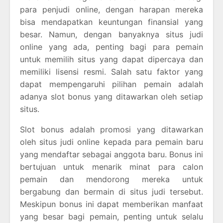
para penjudi online, dengan harapan mereka
bisa mendapatkan keuntungan finansial yang
besar. Namun, dengan banyaknya situs judi
online yang ada, penting bagi para pemain
untuk memilih situs yang dapat dipercaya dan
memiliki lisensi resmi. Salah satu faktor yang
dapat mempengaruhi pilihan pemain adalah
adanya slot bonus yang ditawarkan oleh setiap
situs.
Slot bonus adalah promosi yang ditawarkan
oleh situs judi online kepada para pemain baru
yang mendaftar sebagai anggota baru. Bonus ini
bertujuan untuk menarik minat para calon
pemain dan mendorong mereka untuk
bergabung dan bermain di situs judi tersebut.
Meskipun bonus ini dapat memberikan manfaat
yang besar bagi pemain, penting untuk selalu