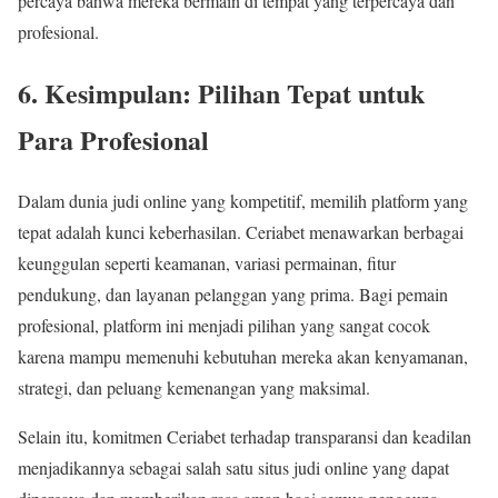
percaya bahwa mereka bermain di tempat yang terpercaya dan
profesional.
6. Kesimpulan: Pilihan Tepat untuk
Para Profesional
Dalam dunia judi online yang kompetitif, memilih platform yang
tepat adalah kunci keberhasilan. Ceriabet menawarkan berbagai
keunggulan seperti keamanan, variasi permainan, fitur
pendukung, dan layanan pelanggan yang prima. Bagi pemain
profesional, platform ini menjadi pilihan yang sangat cocok
karena mampu memenuhi kebutuhan mereka akan kenyamanan,
strategi, dan peluang kemenangan yang maksimal.
Selain itu, komitmen Ceriabet terhadap transparansi dan keadilan
menjadikannya sebagai salah satu situs judi online yang dapat