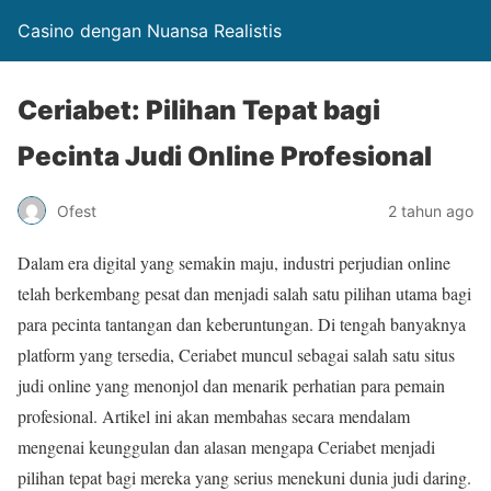
Casino dengan Nuansa Realistis
Ceriabet: Pilihan Tepat bagi
Pecinta Judi Online Profesional
Ofest
2 tahun ago
Dalam era digital yang semakin maju, industri perjudian online
telah berkembang pesat dan menjadi salah satu pilihan utama bagi
para pecinta tantangan dan keberuntungan. Di tengah banyaknya
platform yang tersedia, Ceriabet muncul sebagai salah satu situs
judi online yang menonjol dan menarik perhatian para pemain
profesional. Artikel ini akan membahas secara mendalam
mengenai keunggulan dan alasan mengapa Ceriabet menjadi
pilihan tepat bagi mereka yang serius menekuni dunia judi daring.