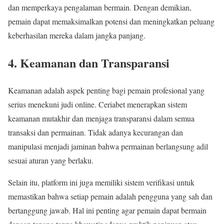
dan memperkaya pengalaman bermain. Dengan demikian,
pemain dapat memaksimalkan potensi dan meningkatkan peluang
keberhasilan mereka dalam jangka panjang.
4. Keamanan dan Transparansi
Keamanan adalah aspek penting bagi pemain profesional yang
serius menekuni judi online. Ceriabet menerapkan sistem
keamanan mutakhir dan menjaga transparansi dalam semua
transaksi dan permainan. Tidak adanya kecurangan dan
manipulasi menjadi jaminan bahwa permainan berlangsung adil
sesuai aturan yang berlaku.
Selain itu, platform ini juga memiliki sistem verifikasi untuk
memastikan bahwa setiap pemain adalah pengguna yang sah dan
bertanggung jawab. Hal ini penting agar pemain dapat bermain