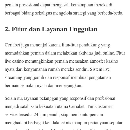
pemain profesional dapat mengasah kemampuan mereka di
berbagai bidang sekaligus mengelola strategi yang berbeda-beda.
2. Fitur dan Layanan Unggulan
Ceriabet juga menonjol karena fitur-fitur pendukung yang
memudahkan pemain dalam melakukan aktivitas judi online. Fitur
live casino memungkinkan pemain merasakan atmosfer kasino
nyata dari kenyamanan rumah mereka sendiri. Sistem live
streaming yang jernih dan responsif membuat pengalaman
bermain semakin nyata dan menegangkan.
Selain itu, layanan pelanggan yang responsif dan profesional
menjadi salah satu kekuatan utama Ceriabet. Tim customer
service tersedia 24 jam penuh, siap membantu pemain
menghadapi berbagai kendala teknis maupun pertanyaan seputar