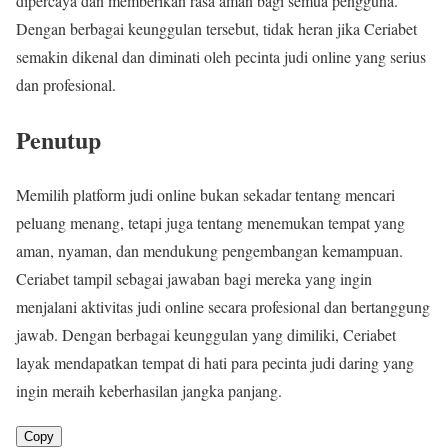
dipercaya dan memberikan rasa aman bagi semua pengguna.
Dengan berbagai keunggulan tersebut, tidak heran jika Ceriabet
semakin dikenal dan diminati oleh pecinta judi online yang serius
dan profesional.
Penutup
Memilih platform judi online bukan sekadar tentang mencari
peluang menang, tetapi juga tentang menemukan tempat yang
aman, nyaman, dan mendukung pengembangan kemampuan.
Ceriabet tampil sebagai jawaban bagi mereka yang ingin
menjalani aktivitas judi online secara profesional dan bertanggung
jawab. Dengan berbagai keunggulan yang dimiliki, Ceriabet
layak mendapatkan tempat di hati para pecinta judi daring yang
ingin meraih keberhasilan jangka panjang.
Copy