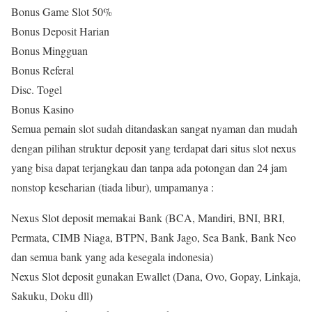
Bonus Game Slot 50%
Bonus Deposit Harian
Bonus Mingguan
Bonus Referal
Disc. Togel
Bonus Kasino
Semua pemain slot sudah ditandaskan sangat nyaman dan mudah
dengan pilihan struktur deposit yang terdapat dari situs slot nexus
yang bisa dapat terjangkau dan tanpa ada potongan dan 24 jam
nonstop keseharian (tiada libur), umpamanya :
Nexus Slot deposit memakai Bank (BCA, Mandiri, BNI, BRI,
Permata, CIMB Niaga, BTPN, Bank Jago, Sea Bank, Bank Neo
dan semua bank yang ada kesegala indonesia)
Nexus Slot deposit gunakan Ewallet (Dana, Ovo, Gopay, Linkaja,
Sakuku, Doku dll)