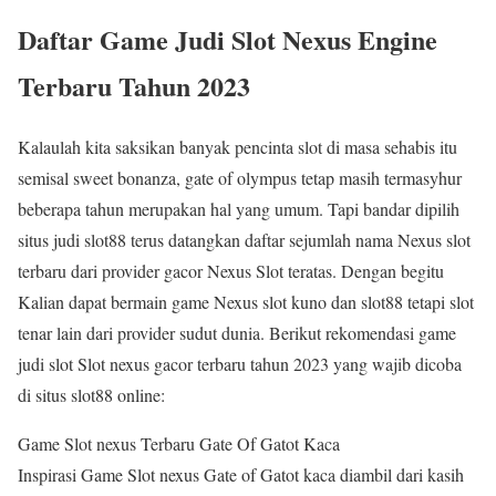
Daftar Game Judi Slot Nexus Engine
Terbaru Tahun 2023
Kalaulah kita saksikan banyak pencinta slot di masa sehabis itu
semisal sweet bonanza, gate of olympus tetap masih termasyhur
beberapa tahun merupakan hal yang umum. Tapi bandar dipilih
situs judi slot88 terus datangkan daftar sejumlah nama Nexus slot
terbaru dari provider gacor Nexus Slot teratas. Dengan begitu
Kalian dapat bermain game Nexus slot kuno dan slot88 tetapi slot
tenar lain dari provider sudut dunia. Berikut rekomendasi game
judi slot Slot nexus gacor terbaru tahun 2023 yang wajib dicoba
di situs slot88 online:
Game Slot nexus Terbaru Gate Of Gatot Kaca
Inspirasi Game Slot nexus Gate of Gatot kaca diambil dari kasih