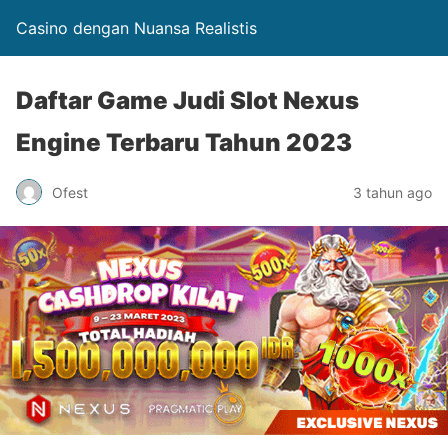
Casino dengan Nuansa Realistis
Daftar Game Judi Slot Nexus
Engine Terbaru Tahun 2023
Ofest
3 tahun ago