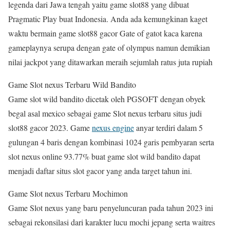
legenda dari Jawa tengah yaitu game slot88 yang dibuat
Pragmatic Play buat Indonesia. Anda ada kemungkinan kaget
waktu bermain game slot88 gacor Gate of gatot kaca karena
gameplaynya serupa dengan gate of olympus namun demikian
nilai jackpot yang ditawarkan meraih sejumlah ratus juta rupiah
Game Slot nexus Terbaru Wild Bandito
Game slot wild bandito dicetak oleh PGSOFT dengan obyek
begal asal mexico sebagai game Slot nexus terbaru situs judi
slot88 gacor 2023. Game
nexus engine
anyar terdiri dalam 5
gulungan 4 baris dengan kombinasi 1024 garis pembyaran serta
slot nexus online 93.77% buat game slot wild bandito dapat
menjadi daftar situs slot gacor yang anda target tahun ini.
Game Slot nexus Terbaru Mochimon
Game Slot nexus yang baru penyeluncuran pada tahun 2023 ini
sebagai rekonsilasi dari karakter lucu mochi jepang serta waitres