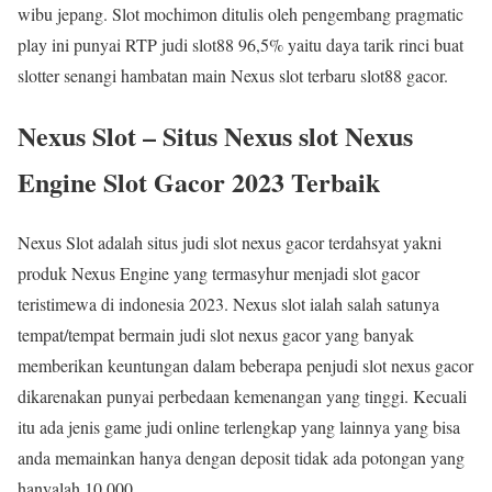
wibu jepang. Slot mochimon ditulis oleh pengembang pragmatic
play ini punyai RTP judi slot88 96,5% yaitu daya tarik rinci buat
slotter senangi hambatan main Nexus slot terbaru slot88 gacor.
Nexus Slot – Situs Nexus slot Nexus
Engine Slot Gacor 2023 Terbaik
Nexus Slot adalah situs judi slot nexus gacor terdahsyat yakni
produk Nexus Engine yang termasyhur menjadi slot gacor
teristimewa di indonesia 2023. Nexus slot ialah salah satunya
tempat/tempat bermain judi slot nexus gacor yang banyak
memberikan keuntungan dalam beberapa penjudi slot nexus gacor
dikarenakan punyai perbedaan kemenangan yang tinggi. Kecuali
itu ada jenis game judi online terlengkap yang lainnya yang bisa
anda memainkan hanya dengan deposit tidak ada potongan yang
hanyalah 10.000.