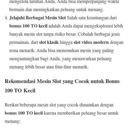
mengelola taruhan Anda, Anda bisa memperpanjang waktu
bermain dan meningkatkan peluang untuk menang.
Jelajahi Berbagai Mesin Slot
Salah satu keuntungan dari
bonus 100 TO kecil
adalah Anda dapat mengeksplorasi lebih
banyak mesin slot tanpa risiko besar. Cobalah berbagai jenis
slot klasik
slot video modern
permainan, dari
hingga
dengan
tema menarik. Anda bisa menemukan mesin yang paling
menguntungkan bagi Anda, yang menawarkan peluang
menang lebih besar atau fitur-fitur menarik.
Rekomendasi Mesin Slot yang Cocok untuk Bonus
100 TO Kecil
Berikut beberapa mesin slot yang cocok dimainkan dengan
bonus 100 TO kecil
karena memberikan peluang besar untuk
menang: