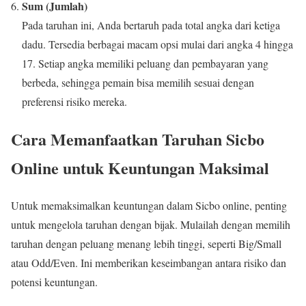
Sum (Jumlah)
Pada taruhan ini, Anda bertaruh pada total angka dari ketiga
dadu. Tersedia berbagai macam opsi mulai dari angka 4 hingga
17. Setiap angka memiliki peluang dan pembayaran yang
berbeda, sehingga pemain bisa memilih sesuai dengan
preferensi risiko mereka.
Cara Memanfaatkan Taruhan Sicbo
Online untuk Keuntungan Maksimal
Untuk memaksimalkan keuntungan dalam Sicbo online, penting
untuk mengelola taruhan dengan bijak. Mulailah dengan memilih
taruhan dengan peluang menang lebih tinggi, seperti Big/Small
atau Odd/Even. Ini memberikan keseimbangan antara risiko dan
potensi keuntungan.