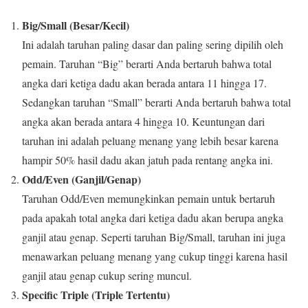
Big/Small (Besar/Kecil)
Ini adalah taruhan paling dasar dan paling sering dipilih oleh
pemain. Taruhan “Big” berarti Anda bertaruh bahwa total
angka dari ketiga dadu akan berada antara 11 hingga 17.
Sedangkan taruhan “Small” berarti Anda bertaruh bahwa total
angka akan berada antara 4 hingga 10. Keuntungan dari
taruhan ini adalah peluang menang yang lebih besar karena
hampir 50% hasil dadu akan jatuh pada rentang angka ini.
Odd/Even (Ganjil/Genap)
Taruhan Odd/Even memungkinkan pemain untuk bertaruh
pada apakah total angka dari ketiga dadu akan berupa angka
ganjil atau genap. Seperti taruhan Big/Small, taruhan ini juga
menawarkan peluang menang yang cukup tinggi karena hasil
ganjil atau genap cukup sering muncul.
Specific Triple (Triple Tertentu)