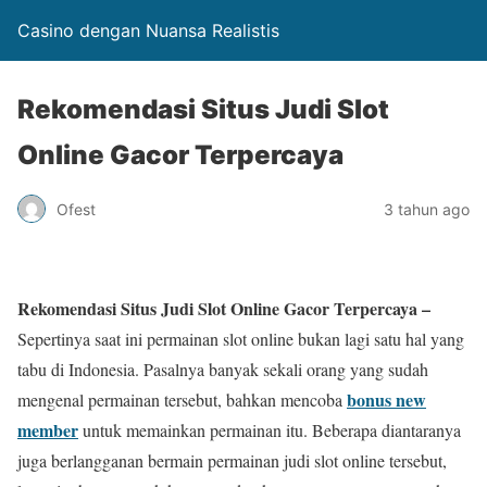
Casino dengan Nuansa Realistis
Rekomendasi Situs Judi Slot
Online Gacor Terpercaya
Ofest
3 tahun ago
Rekomendasi Situs Judi Slot Online Gacor Terpercaya –
Sepertinya saat ini permainan slot online bukan lagi satu hal yang
tabu di Indonesia. Pasalnya banyak sekali orang yang sudah
bonus new
mengenal permainan tersebut, bahkan mencoba
member
untuk memainkan permainan itu. Beberapa diantaranya
juga berlangganan bermain permainan judi slot online tersebut,