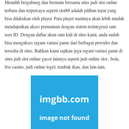
Memilih bergabung dan bermain bersama situs judi slot online
terbaru dan terpercaya seperti slot88 adalah pilihan tepat yang
bisa dilakukan oleh player. Para player nantinya akan lebih mudah
mendapatkan akses permainan dengan sistem terintegrasi satu
user ID. Dengan daftar akun satu kali di situs kami, anda sudah
bisa mengakses ragam variasi game dari berbagai provider dan
tersedia di situs. Bahkan kami sajikan juga ragam variasi game di
situs judi slot online gacor lainnya seperti judi online slot , bola,
live casino, judi online togel, tembak ikan, dan lain-lain.