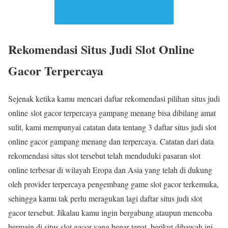
Rekomendasi Situs Judi Slot Online
Gacor Terpercaya
Sejenak ketika kamu mencari daftar rekomendasi pilihan situs judi
online slot gacor terpercaya gampang menang bisa dibilang amat
sulit, kami mempunyai catatan data tentang 3 daftar situs judi slot
online gacor gampang menang dan terpercaya. Catatan dari data
rekomendasi situs slot tersebut telah menduduki pasaran slot
online terbesar di wilayah Eropa dan Asia yang telah di dukung
oleh provider terpercaya pengembang game slot gacor terkemuka,
sehingga kamu tak perlu meragukan lagi daftar situs judi slot
gacor tersebut. Jikalau kamu ingin bergabung ataupun mencoba
bermain di situs slot gacor yang benar tepat, berikut dibawah ini