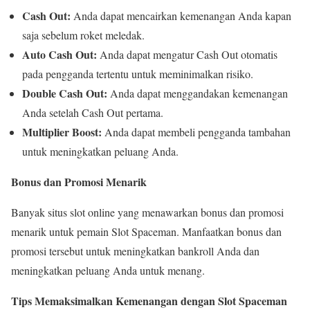
Cash Out:
Anda dapat mencairkan kemenangan Anda kapan
saja sebelum roket meledak.
Auto Cash Out:
Anda dapat mengatur Cash Out otomatis
pada pengganda tertentu untuk meminimalkan risiko.
Double Cash Out:
Anda dapat menggandakan kemenangan
Anda setelah Cash Out pertama.
Multiplier Boost:
Anda dapat membeli pengganda tambahan
untuk meningkatkan peluang Anda.
Bonus dan Promosi Menarik
Banyak situs slot online yang menawarkan bonus dan promosi
menarik untuk pemain Slot Spaceman. Manfaatkan bonus dan
promosi tersebut untuk meningkatkan bankroll Anda dan
meningkatkan peluang Anda untuk menang.
Tips Memaksimalkan Kemenangan dengan Slot Spaceman