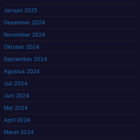
Januari 2025
Desember 2024
November 2024
Oktober 2024
September 2024
Agustus 2024
Juli 2024
Juni 2024
Mei 2024
April 2024
Maret 2024