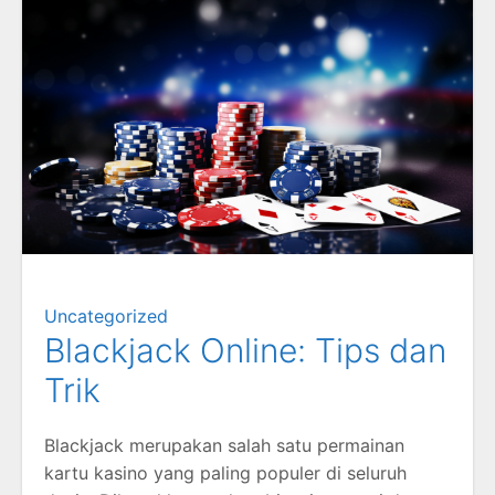
Uncategorized
Blackjack Online: Tips dan
Trik
Blackjack merupakan salah satu permainan
kartu kasino yang paling populer di seluruh