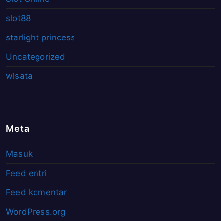
slot88
starlight princess
Uncategorized
wisata
Meta
Masuk
Feed entri
Feed komentar
WordPress.org