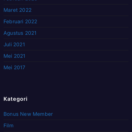
Maret 2022
Februari 2022
Agustus 2021
Juli 2021
Mei 2021
Mei 2017
Kategori
Bonus New Member
Film