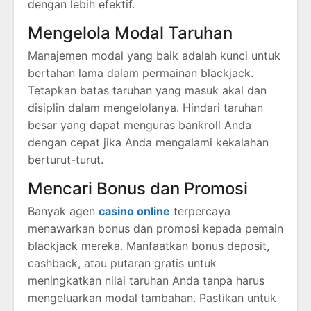
dengan lebih efektif.
Mengelola Modal Taruhan
Manajemen modal yang baik adalah kunci untuk
bertahan lama dalam permainan blackjack.
Tetapkan batas taruhan yang masuk akal dan
disiplin dalam mengelolanya. Hindari taruhan
besar yang dapat menguras bankroll Anda
dengan cepat jika Anda mengalami kekalahan
berturut-turut.
Mencari Bonus dan Promosi
Banyak agen
casino online
terpercaya
menawarkan bonus dan promosi kepada pemain
blackjack mereka. Manfaatkan bonus deposit,
cashback, atau putaran gratis untuk
meningkatkan nilai taruhan Anda tanpa harus
mengeluarkan modal tambahan. Pastikan untuk