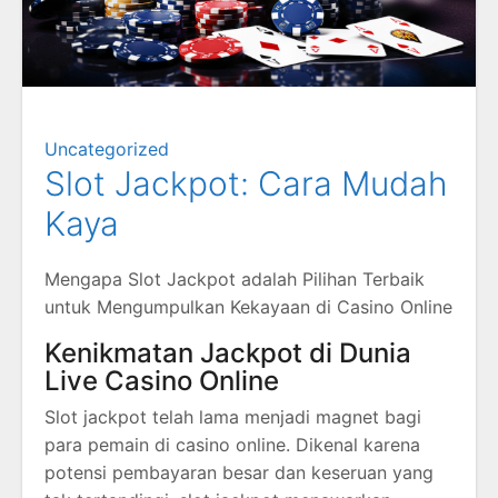
Uncategorized
Slot Jackpot: Cara Mudah
Kaya
Mengapa Slot Jackpot adalah Pilihan Terbaik
untuk Mengumpulkan Kekayaan di Casino Online
Kenikmatan Jackpot di Dunia
Live Casino Online
Slot jackpot telah lama menjadi magnet bagi
para pemain di casino online. Dikenal karena
potensi pembayaran besar dan keseruan yang