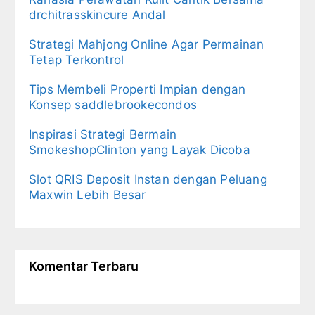
drchitrasskincure Andal
Strategi Mahjong Online Agar Permainan
Tetap Terkontrol
Tips Membeli Properti Impian dengan
Konsep saddlebrookecondos
Inspirasi Strategi Bermain
SmokeshopClinton yang Layak Dicoba
Slot QRIS Deposit Instan dengan Peluang
Maxwin Lebih Besar
Komentar Terbaru