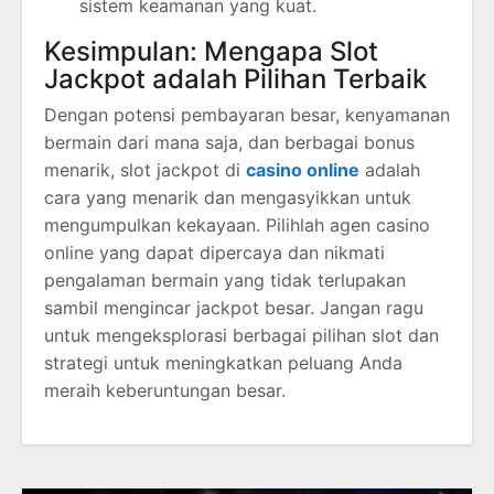
sistem keamanan yang kuat.
Kesimpulan: Mengapa Slot
Jackpot adalah Pilihan Terbaik
Dengan potensi pembayaran besar, kenyamanan
bermain dari mana saja, dan berbagai bonus
menarik, slot jackpot di
casino online
adalah
cara yang menarik dan mengasyikkan untuk
mengumpulkan kekayaan. Pilihlah agen casino
online yang dapat dipercaya dan nikmati
pengalaman bermain yang tidak terlupakan
sambil mengincar jackpot besar. Jangan ragu
untuk mengeksplorasi berbagai pilihan slot dan
strategi untuk meningkatkan peluang Anda
meraih keberuntungan besar.