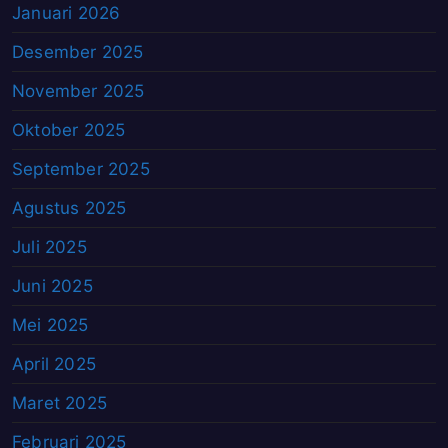
Januari 2026
Desember 2025
November 2025
Oktober 2025
September 2025
Agustus 2025
Juli 2025
Juni 2025
Mei 2025
April 2025
Maret 2025
Februari 2025