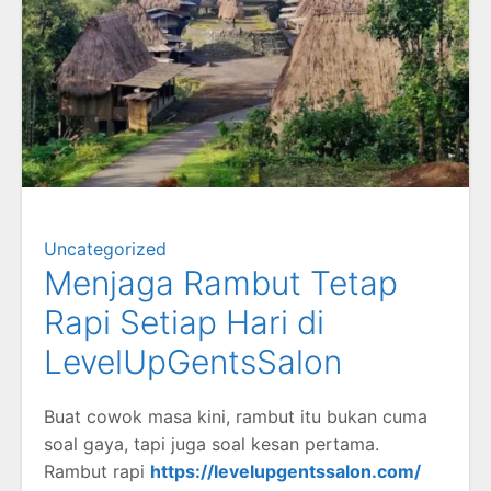
Uncategorized
Menjaga Rambut Tetap
Rapi Setiap Hari di
LevelUpGentsSalon
Buat
cowok
masa
kini,
rambut
itu
bukan
cuma
soal
gaya,
tapi
juga
soal
kesan
pertama.
Rambut
rapi
https://levelupgentssalon.com/