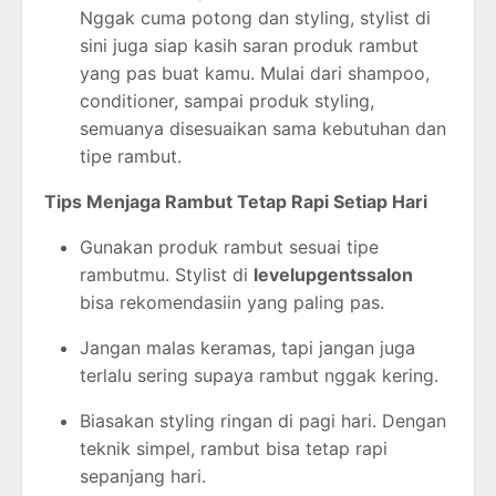
Nggak
cuma
potong
dan
styling,
stylist
di
sini
juga
siap
kasih
saran
produk
rambut
yang
pas
buat
kamu.
Mulai
dari
shampoo,
conditioner,
sampai
produk
styling,
semuanya
disesuaikan
sama
kebutuhan
dan
tipe
rambut.
Tips
Menjaga
Rambut
Tetap
Rapi
Setiap
Hari
Gunakan
produk
rambut
sesuai
tipe
rambutmu.
Stylist
di
levelupgentssalon
bisa
rekomendasiin
yang
paling
pas.
Jangan
malas
keramas,
tapi
jangan
juga
terlalu
sering
supaya
rambut
nggak
kering.
Biasakan
styling
ringan
di
pagi
hari.
Dengan
teknik
simpel,
rambut
bisa
tetap
rapi
sepanjang
hari.