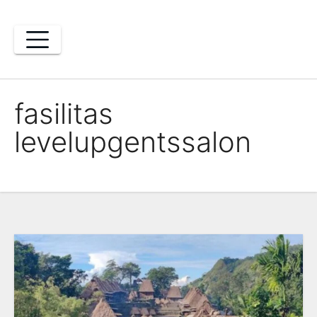
Skip
to
content
fasilitas
levelupgentssalon