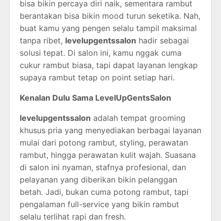
bisa
bikin
percaya
diri
naik,
sementara
rambut
berantakan
bisa
bikin
mood
turun
seketika.
Nah,
buat
kamu
yang
pengen
selalu
tampil
maksimal
tanpa
ribet,
levelupgentssalon
hadir
sebagai
solusi
tepat.
Di
salon
ini,
kamu
nggak
cuma
cukur
rambut
biasa,
tapi
dapat
layanan
lengkap
supaya
rambut
tetap
on
point
setiap
hari.
Kenalan
Dulu
Sama
LevelUpGentsSalon
levelupgentssalon
adalah
tempat
grooming
khusus
pria
yang
menyediakan
berbagai
layanan
mulai
dari
potong
rambut,
styling,
perawatan
rambut,
hingga
perawatan
kulit
wajah.
Suasana
di
salon
ini
nyaman,
stafnya
profesional,
dan
pelayanan
yang
diberikan
bikin
pelanggan
betah.
Jadi,
bukan
cuma
potong
rambut,
tapi
pengalaman
full-
service
yang
bikin
rambut
selalu
terlihat
rapi
dan
fresh.