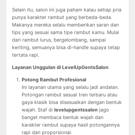
Selain
itu,
salon
ini
juga
paham
kalau
setiap
pria
punya
karakter
rambut
yang
berbeda-
beda.
Makanya
mereka
selalu
memberikan
saran
dan
tips
yang
sesuai
sama
tipe
rambut
kamu.
Mulai
dari
rambut
lurus,
bergelombang,
sampai
keriting,
semuanya
bisa
di-
handle
supaya
tetap
tertata
rapi.
Layanan
Unggulan
di
LevelUpGentsSalon
Potong
Rambut
Profesional
Ini
layanan
utama
yang
selalu
jadi
andalan.
Potongan
rambut
sesuai
tren
terbaru
atau
gaya
klasik
bisa
disesuaikan
dengan
bentuk
wajah.
Staf
di
levelupgentssalon
jago
banget
membaca
bentuk
wajah
dan
karakter
rambut
supaya
hasil
potongannya
rapi
dan
proporsional.