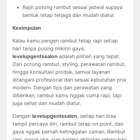
Rajin
potong
rambut
sesuai
jadwal
supaya
bentuk
tetap
terjaga
dan
mudah
diatur.
Kesimpulan
Kalau
kamu
pengen
rambut
tetap
rapi
setiap
hari
tanpa
pusing
mikirin
gaya,
levelupgentssalon
adalah
pilihan
yang
tepat.
Dari
potong
rambut,
styling,
perawatan
rambut,
hingga
konsultasi
produk,
semua
layanan
ditangani
profesional
dan
sesuai
kebutuhan
pria
modern.
Dengan
tips
dan
perawatan
yang
diberikan,
rambut
kamu
nggak
cuma
rapi,
tapi
juga
sehat
dan
mudah
diatur.
Dengan
levelupgentssalon
,
setiap
hari
bisa
tampil
percaya
diri,
rambut
tetap
on
point,
dan
gaya
nggak
pernah
ketinggalan
zaman.
Rambut
rapi,
mood
oke,
siap
hadapi
aktivitas
sehari-
hari