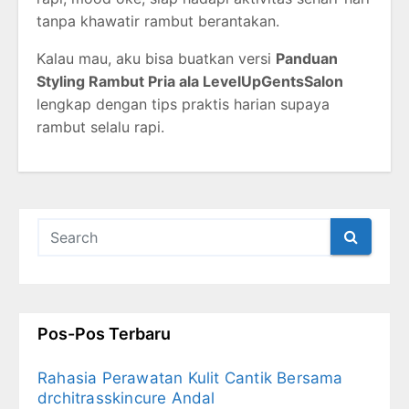
tanpa
khawatir
rambut
berantakan.
Kalau
mau,
aku
bisa
buatkan
versi
Panduan
Styling
Rambut
Pria
ala
LevelUpGentsSalon
lengkap
dengan
tips
praktis
harian
supaya
rambut
selalu
rapi.
Pos-Pos Terbaru
Rahasia Perawatan Kulit Cantik Bersama
drchitrasskincure Andal