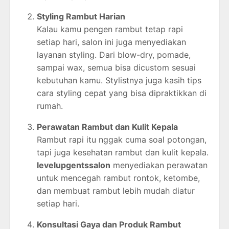
Styling
Rambut
Harian
Kalau
kamu
pengen
rambut
tetap
rapi
setiap
hari,
salon
ini
juga
menyediakan
layanan
styling.
Dari
blow-
dry,
pomade,
sampai
wax,
semua
bisa
dicustom
sesuai
kebutuhan
kamu.
Stylistnya
juga
kasih
tips
cara
styling
cepat
yang
bisa
dipraktikkan
di
rumah.
Perawatan
Rambut
dan
Kulit
Kepala
Rambut
rapi
itu
nggak
cuma
soal
potongan,
tapi
juga
kesehatan
rambut
dan
kulit
kepala.
levelupgentssalon
menyediakan
perawatan
untuk
mencegah
rambut
rontok,
ketombe,
dan
membuat
rambut
lebih
mudah
diatur
setiap
hari.
Konsultasi
Gaya
dan
Produk
Rambut