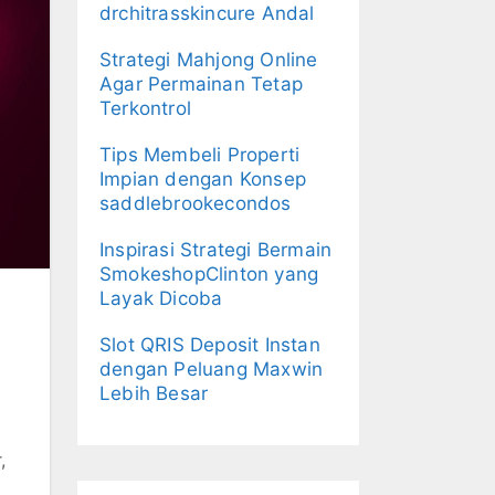
drchitrasskincure Andal
Strategi Mahjong Online
Agar Permainan Tetap
Terkontrol
Tips Membeli Properti
Impian dengan Konsep
saddlebrookecondos
Inspirasi Strategi Bermain
SmokeshopClinton yang
Layak Dicoba
Slot QRIS Deposit Instan
dengan Peluang Maxwin
Lebih Besar
,