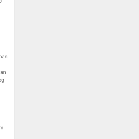
8
nan
nan
egi
im