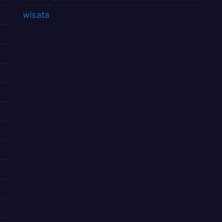
wisata