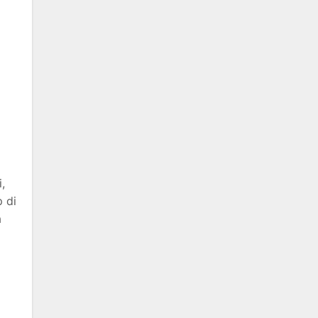
,
 di
a