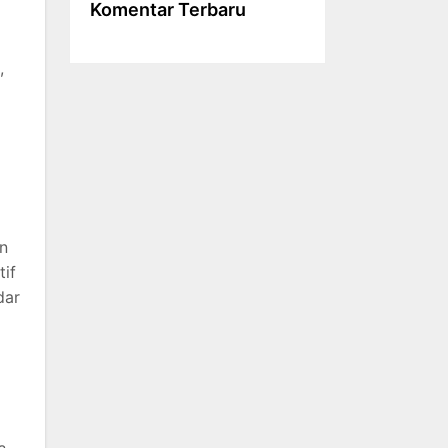
Komentar Terbaru
,
n
tif
dar