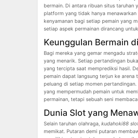
bermain. Di antara ribuan situs taruhan
platform yang tidak hanya menawarkan 
kenyamanan bagi setiap pemain yang me
setiap aspek permainan dirancang untu
Keunggulan Bermain d
Bagi mereka yang gemar mengadu strat
yang menarik. Setiap pertandingan bukan
yang tercipta saat memprediksi hasil. 
pemain dapat langsung terjun ke aren
peluang di setiap momen pertandingan. Pl
yang mempermudah pemain untuk membua
permainan, tetapi sebuah seni membaca
Dunia Slot yang Mena
Selain taruhan olahraga,
kudahoki88 slo
memikat. Putaran demi putaran membawa