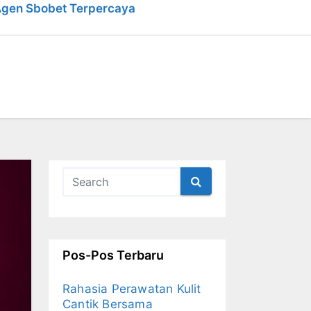
gen Sbobet Terpercaya
Pos-Pos Terbaru
Rahasia Perawatan Kulit
Cantik Bersama