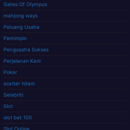
Gates Of Olympus
mahjong ways
Peluang Usaha
Pemimpin
Pengusaha Sukses
Perjalanan Karir
Poker
scatter hitam
Selebriti
Slot
slot bet 100
Slot Online