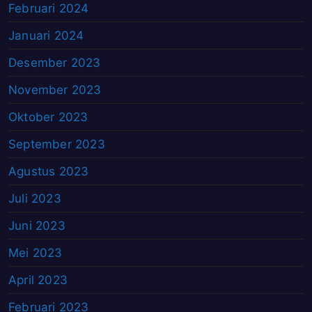
Februari 2024
Januari 2024
Desember 2023
November 2023
Oktober 2023
September 2023
Agustus 2023
Juli 2023
Juni 2023
Mei 2023
April 2023
Februari 2023