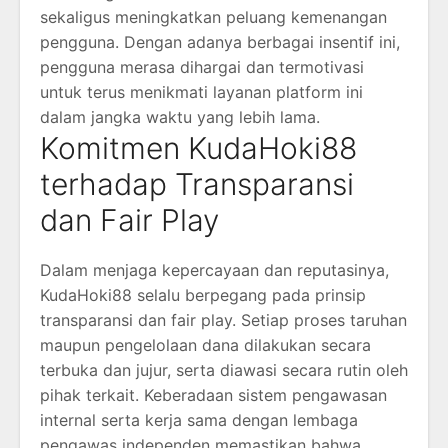
sekaligus meningkatkan peluang kemenangan
pengguna. Dengan adanya berbagai insentif ini,
pengguna merasa dihargai dan termotivasi
untuk terus menikmati layanan platform ini
dalam jangka waktu yang lebih lama.
Komitmen KudaHoki88
terhadap Transparansi
dan Fair Play
Dalam menjaga kepercayaan dan reputasinya,
KudaHoki88 selalu berpegang pada prinsip
transparansi dan fair play. Setiap proses taruhan
maupun pengelolaan dana dilakukan secara
terbuka dan jujur, serta diawasi secara rutin oleh
pihak terkait. Keberadaan sistem pengawasan
internal serta kerja sama dengan lembaga
pengawas independen memastikan bahwa