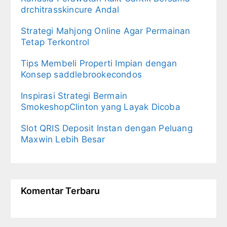
drchitrasskincure Andal
Strategi Mahjong Online Agar Permainan
Tetap Terkontrol
Tips Membeli Properti Impian dengan
Konsep saddlebrookecondos
Inspirasi Strategi Bermain
SmokeshopClinton yang Layak Dicoba
Slot QRIS Deposit Instan dengan Peluang
Maxwin Lebih Besar
Komentar Terbaru