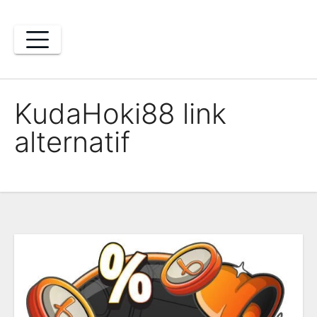
Skip
to
content
KudaHoki88 link
alternatif