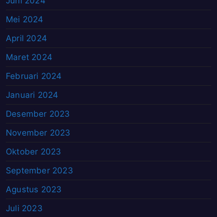
Juni 2024
Mei 2024
April 2024
Maret 2024
Februari 2024
Januari 2024
Desember 2023
November 2023
Oktober 2023
September 2023
Agustus 2023
Juli 2023