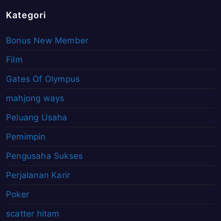
Kategori
Bonus New Member
Film
Gates Of Olympus
mahjong ways
Peluang Usaha
Pemimpin
Pengusaha Sukses
Perjalanan Karir
Poker
scatter hitam