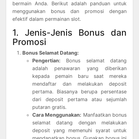
bermain Anda. Berikut adalah panduan untuk
menggunakan bonus dan promosi dengan
efektif dalam permainan slot.
1. Jenis-Jenis Bonus dan
Promosi
Bonus Selamat Datang:
Pengertian:
Bonus selamat datang
adalah penawaran yang diberikan
kepada pemain baru saat mereka
mendaftar dan melakukan deposit
pertama. Biasanya berupa persentase
dari deposit pertama atau sejumlah
putaran gratis.
Cara Menggunakan:
Manfaatkan bonus
selamat datang dengan melakukan
deposit yang memenuhi syarat untuk
mendapatkan bonus. Gunakan bonus ini