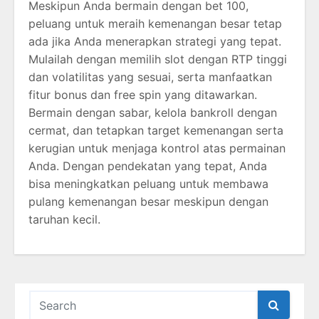
Meskipun Anda bermain dengan bet 100,
peluang untuk meraih kemenangan besar tetap
ada jika Anda menerapkan strategi yang tepat.
Mulailah dengan memilih slot dengan RTP tinggi
dan volatilitas yang sesuai, serta manfaatkan
fitur bonus dan free spin yang ditawarkan.
Bermain dengan sabar, kelola bankroll dengan
cermat, dan tetapkan target kemenangan serta
kerugian untuk menjaga kontrol atas permainan
Anda. Dengan pendekatan yang tepat, Anda
bisa meningkatkan peluang untuk membawa
pulang kemenangan besar meskipun dengan
taruhan kecil.