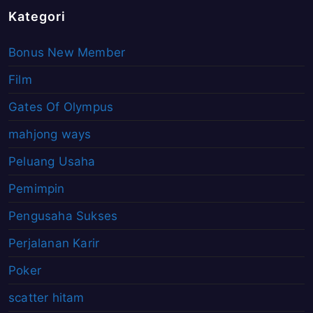
Kategori
Bonus New Member
Film
Gates Of Olympus
mahjong ways
Peluang Usaha
Pemimpin
Pengusaha Sukses
Perjalanan Karir
Poker
scatter hitam