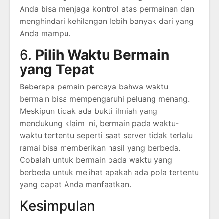
Anda bisa menjaga kontrol atas permainan dan
menghindari kehilangan lebih banyak dari yang
Anda mampu.
6.
Pilih Waktu Bermain
yang Tepat
Beberapa pemain percaya bahwa waktu
bermain bisa mempengaruhi peluang menang.
Meskipun tidak ada bukti ilmiah yang
mendukung klaim ini, bermain pada waktu-
waktu tertentu seperti saat server tidak terlalu
ramai bisa memberikan hasil yang berbeda.
Cobalah untuk bermain pada waktu yang
berbeda untuk melihat apakah ada pola tertentu
yang dapat Anda manfaatkan.
Kesimpulan