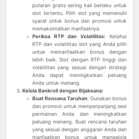
putaran gratis sering kali berlaku untuk
slot tertentu. Pilih slot yang memenuhi
syarat untuk bonus dan promosi untuk
memaksimalkan manfaatnya.
Periksa RTP dan Volatilitas:
Ketahui
RTP dan volatilitas slot yang Anda pilih
untuk memanfaatkan bonus dengan
lebih baik. Slot dengan RTP tinggi dan
volatilitas yang sesuai dengan strategi
Anda dapat meningkatkan peluang
Anda untuk menang.
Kelola Bankroll dengan Bijaksana:
Buat Rencana Taruhan:
Gunakan bonus
dan promosi untuk memperpanjang sesi
permainan Anda dan meningkatkan
peluang menang. Buat rencana taruhan
yang sesuai dengan anggaran Anda dan
manfaatkan bonus untuk mengelola