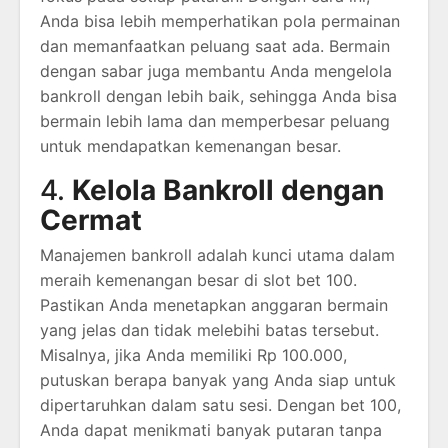
Anda bisa lebih memperhatikan pola permainan
dan memanfaatkan peluang saat ada. Bermain
dengan sabar juga membantu Anda mengelola
bankroll dengan lebih baik, sehingga Anda bisa
bermain lebih lama dan memperbesar peluang
untuk mendapatkan kemenangan besar.
4.
Kelola Bankroll dengan
Cermat
Manajemen bankroll adalah kunci utama dalam
meraih kemenangan besar di slot bet 100.
Pastikan Anda menetapkan anggaran bermain
yang jelas dan tidak melebihi batas tersebut.
Misalnya, jika Anda memiliki Rp 100.000,
putuskan berapa banyak yang Anda siap untuk
dipertaruhkan dalam satu sesi. Dengan bet 100,
Anda dapat menikmati banyak putaran tanpa