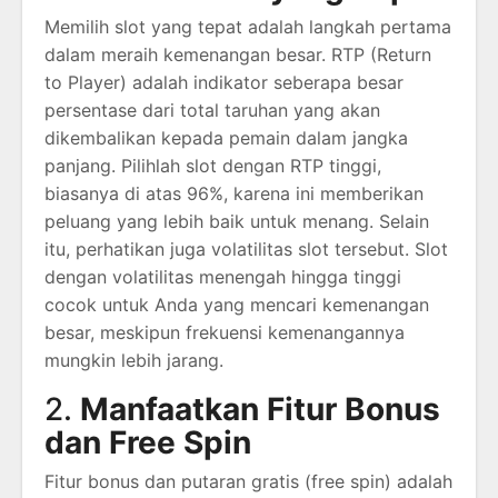
Memilih slot yang tepat adalah langkah pertama
dalam meraih kemenangan besar. RTP (Return
to Player) adalah indikator seberapa besar
persentase dari total taruhan yang akan
dikembalikan kepada pemain dalam jangka
panjang. Pilihlah slot dengan RTP tinggi,
biasanya di atas 96%, karena ini memberikan
peluang yang lebih baik untuk menang. Selain
itu, perhatikan juga volatilitas slot tersebut. Slot
dengan volatilitas menengah hingga tinggi
cocok untuk Anda yang mencari kemenangan
besar, meskipun frekuensi kemenangannya
mungkin lebih jarang.
2.
Manfaatkan Fitur Bonus
dan Free Spin
Fitur bonus dan putaran gratis (free spin) adalah