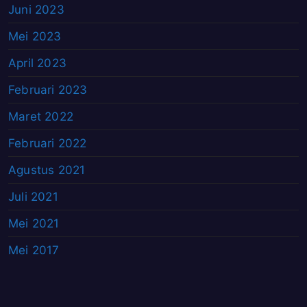
Juni 2023
Mei 2023
April 2023
Februari 2023
Maret 2022
Februari 2022
Agustus 2021
Juli 2021
Mei 2021
Mei 2017