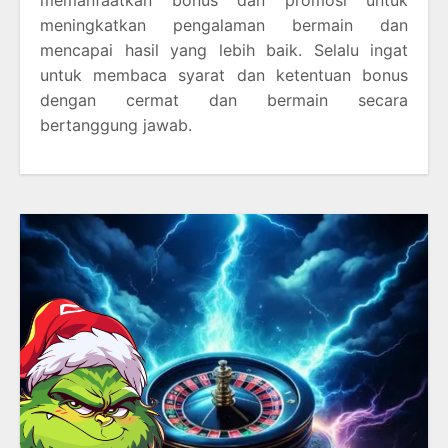
memanfaatkan bonus dan promosi untuk
meningkatkan pengalaman bermain dan
mencapai hasil yang lebih baik. Selalu ingat
untuk membaca syarat dan ketentuan bonus
dengan cermat dan bermain secara
bertanggung jawab.