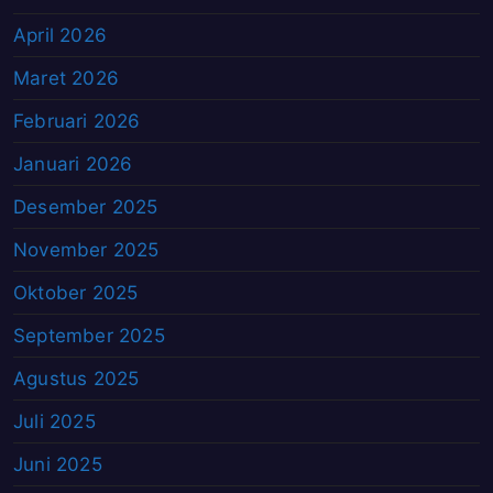
April 2026
Maret 2026
Februari 2026
Januari 2026
Desember 2025
November 2025
Oktober 2025
September 2025
Agustus 2025
Juli 2025
Juni 2025