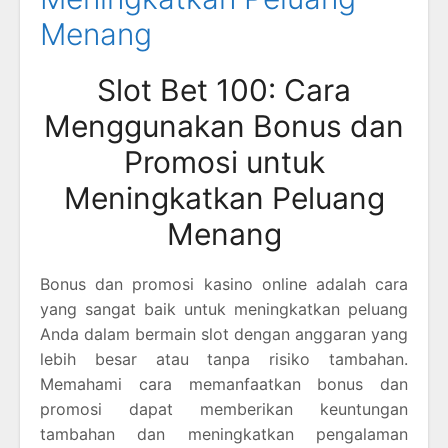
Menang
Slot Bet 100: Cara
Menggunakan Bonus dan
Promosi untuk
Meningkatkan Peluang
Menang
Bonus dan promosi kasino online adalah cara
yang sangat baik untuk meningkatkan peluang
Anda dalam bermain slot dengan anggaran yang
lebih besar atau tanpa risiko tambahan.
Memahami cara memanfaatkan bonus dan
promosi dapat memberikan keuntungan
tambahan dan meningkatkan pengalaman