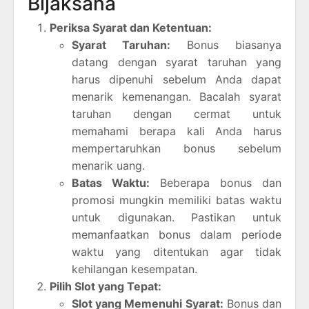
Bijaksana
Periksa Syarat dan Ketentuan:
Syarat Taruhan:
Bonus biasanya
datang dengan syarat taruhan yang
harus dipenuhi sebelum Anda dapat
menarik kemenangan. Bacalah syarat
taruhan dengan cermat untuk
memahami berapa kali Anda harus
mempertaruhkan bonus sebelum
menarik uang.
Batas Waktu:
Beberapa bonus dan
promosi mungkin memiliki batas waktu
untuk digunakan. Pastikan untuk
memanfaatkan bonus dalam periode
waktu yang ditentukan agar tidak
kehilangan kesempatan.
Pilih Slot yang Tepat:
Slot yang Memenuhi Syarat:
Bonus dan