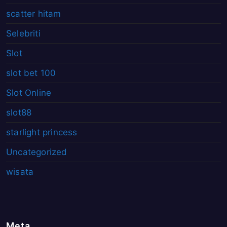
scatter hitam
Selebriti
Slot
slot bet 100
Slot Online
slot88
starlight princess
Uncategorized
wisata
Meta