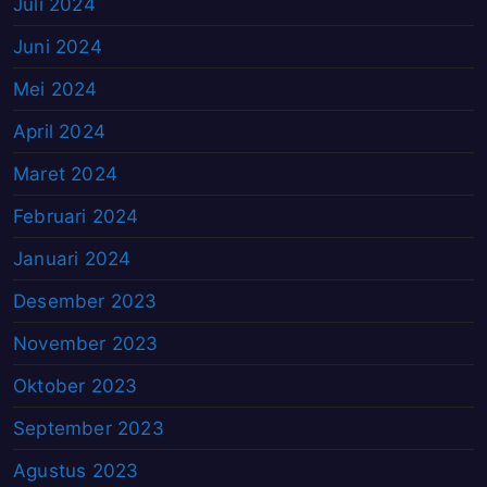
Juli 2024
Juni 2024
Mei 2024
April 2024
Maret 2024
Februari 2024
Januari 2024
Desember 2023
November 2023
Oktober 2023
September 2023
Agustus 2023