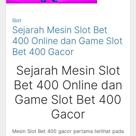
Slot
Sejarah Mesin Slot Bet
400 Online dan Game Slot
Bet 400 Gacor
Sejarah Mesin Slot
Bet 400 Online dan
Game Slot Bet 400
Gacor
Mesin Slot Bet 400 gacor pertama terlihat pada