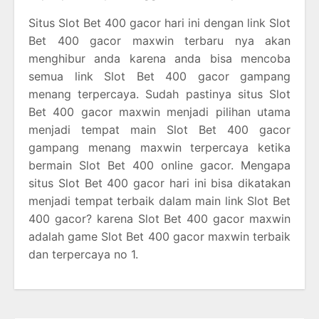
Situs Slot Bet 400 gacor hari ini dengan link Slot
Bet 400 gacor maxwin terbaru nya akan
menghibur anda karena anda bisa mencoba
semua link Slot Bet 400 gacor gampang
menang terpercaya. Sudah pastinya situs Slot
Bet 400 gacor maxwin menjadi pilihan utama
menjadi tempat main Slot Bet 400 gacor
gampang menang maxwin terpercaya ketika
bermain Slot Bet 400 online gacor. Mengapa
situs Slot Bet 400 gacor hari ini bisa dikatakan
menjadi tempat terbaik dalam main link Slot Bet
400 gacor? karena Slot Bet 400 gacor maxwin
adalah game Slot Bet 400 gacor maxwin terbaik
dan terpercaya no 1.