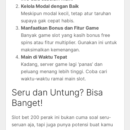
Kelola Modal dengan Baik
Meskipun modal kecil, tetap atur taruhan
supaya gak cepat habis.
Manfaatkan Bonus dan Fitur Game
Banyak game slot yang kasih bonus free
spins atau fitur multiplier. Gunakan ini untuk
maksimalkan kemenangan.
Main di Waktu Tepat
Kadang, server game lagi ‘panas’ dan
peluang menang lebih tinggi. Coba cari
waktu-waktu ramai main slot.
Seru dan Untung? Bisa
Banget!
Slot bet 200 perak ini bukan cuma soal seru-
seruan aja, tapi juga punya potensi buat kamu