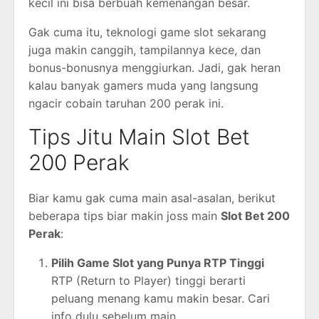
kecil ini bisa berbuah kemenangan besar.
Gak cuma itu, teknologi game slot sekarang
juga makin canggih, tampilannya kece, dan
bonus-bonusnya menggiurkan. Jadi, gak heran
kalau banyak gamers muda yang langsung
ngacir cobain taruhan 200 perak ini.
Tips Jitu Main Slot Bet
200 Perak
Biar kamu gak cuma main asal-asalan, berikut
beberapa tips biar makin joss main
Slot Bet 200
Perak
:
Pilih Game Slot yang Punya RTP Tinggi
RTP (Return to Player) tinggi berarti
peluang menang kamu makin besar. Cari
info dulu sebelum main.