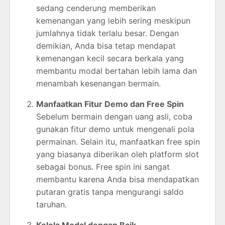
sedang cenderung memberikan
kemenangan yang lebih sering meskipun
jumlahnya tidak terlalu besar. Dengan
demikian, Anda bisa tetap mendapat
kemenangan kecil secara berkala yang
membantu modal bertahan lebih lama dan
menambah kesenangan bermain.
Manfaatkan Fitur Demo dan Free Spin
Sebelum bermain dengan uang asli, coba
gunakan fitur demo untuk mengenali pola
permainan. Selain itu, manfaatkan free spin
yang biasanya diberikan oleh platform slot
sebagai bonus. Free spin ini sangat
membantu karena Anda bisa mendapatkan
putaran gratis tanpa mengurangi saldo
taruhan.