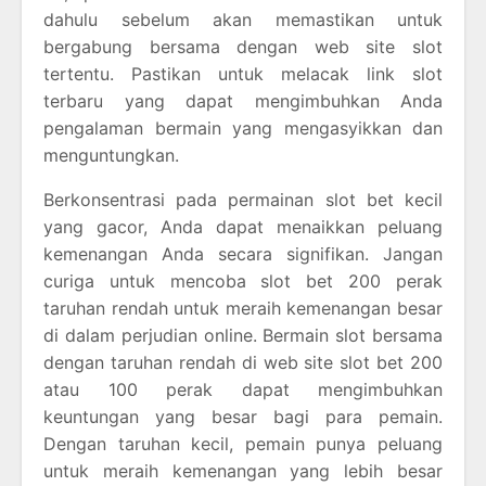
dahulu sebelum akan memastikan untuk
bergabung bersama dengan web site slot
tertentu. Pastikan untuk melacak link slot
terbaru yang dapat mengimbuhkan Anda
pengalaman bermain yang mengasyikkan dan
menguntungkan.
Berkonsentrasi pada permainan slot bet kecil
yang gacor, Anda dapat menaikkan peluang
kemenangan Anda secara signifikan. Jangan
curiga untuk mencoba slot bet 200 perak
taruhan rendah untuk meraih kemenangan besar
di dalam perjudian online. Bermain slot bersama
dengan taruhan rendah di web site slot bet 200
atau 100 perak dapat mengimbuhkan
keuntungan yang besar bagi para pemain.
Dengan taruhan kecil, pemain punya peluang
untuk meraih kemenangan yang lebih besar