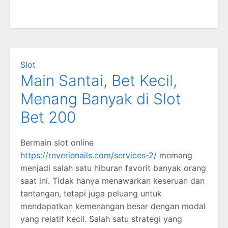
Slot
Main Santai, Bet Kecil,
Menang Banyak di Slot
Bet 200
Bermain slot online
https://reverienails.com/services-2/
memang
menjadi salah satu hiburan favorit banyak orang
saat ini. Tidak hanya menawarkan keseruan dan
tantangan, tetapi juga peluang untuk
mendapatkan kemenangan besar dengan modal
yang relatif kecil. Salah satu strategi yang