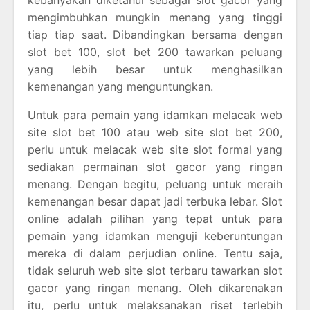
mengimbuhkan mungkin menang yang tinggi
tiap tiap saat. Dibandingkan bersama dengan
slot bet 100, slot bet 200 tawarkan peluang
yang lebih besar untuk menghasilkan
kemenangan yang menguntungkan.
Untuk para pemain yang idamkan melacak web
site slot bet 100 atau web site slot bet 200,
perlu untuk melacak web site slot formal yang
sediakan permainan slot gacor yang ringan
menang. Dengan begitu, peluang untuk meraih
kemenangan besar dapat jadi terbuka lebar. Slot
online adalah pilihan yang tepat untuk para
pemain yang idamkan menguji keberuntungan
mereka di dalam perjudian online. Tentu saja,
tidak seluruh web site slot terbaru tawarkan slot
gacor yang ringan menang. Oleh dikarenakan
itu, perlu untuk melaksanakan riset terlebih