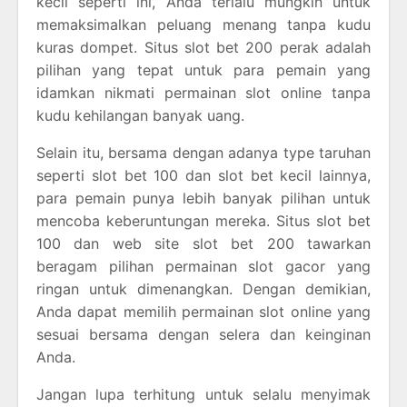
kecil seperti ini, Anda terlalu mungkin untuk
memaksimalkan peluang menang tanpa kudu
kuras dompet. Situs slot bet 200 perak adalah
pilihan yang tepat untuk para pemain yang
idamkan nikmati permainan slot online tanpa
kudu kehilangan banyak uang.
Selain itu, bersama dengan adanya type taruhan
seperti slot bet 100 dan slot bet kecil lainnya,
para pemain punya lebih banyak pilihan untuk
mencoba keberuntungan mereka. Situs slot bet
100 dan web site slot bet 200 tawarkan
beragam pilihan permainan slot gacor yang
ringan untuk dimenangkan. Dengan demikian,
Anda dapat memilih permainan slot online yang
sesuai bersama dengan selera dan keinginan
Anda.
Jangan lupa terhitung untuk selalu menyimak