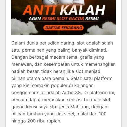
Dalam dunia perjudian daring, slot adalah salah
satu permainan yang paling banyak diminati.
Dengan berbagai macam tema, grafis yang
menawan, dan kesempatan untuk memenangkan
hadiah besar, tidak heran jika slot menjadi
pilihan utama para pemain. Salah satu platform
yang kini semakin populer di kalangan
penggemar slot adalah Airbet88. Di platform ini,
pemain dapat merasakan sensasi bermain slot
gacor, khususnya slot jenis Mahjong, dengan
pilihan taruhan yang fleksibel, mulai dari 100
hingga 200 ribu rupiah.