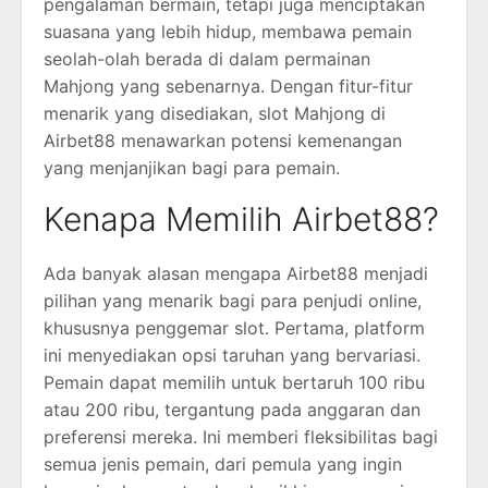
pengalaman bermain, tetapi juga menciptakan
suasana yang lebih hidup, membawa pemain
seolah-olah berada di dalam permainan
Mahjong yang sebenarnya. Dengan fitur-fitur
menarik yang disediakan, slot Mahjong di
Airbet88 menawarkan potensi kemenangan
yang menjanjikan bagi para pemain.
Kenapa Memilih Airbet88?
Ada banyak alasan mengapa Airbet88 menjadi
pilihan yang menarik bagi para penjudi online,
khususnya penggemar slot. Pertama, platform
ini menyediakan opsi taruhan yang bervariasi.
Pemain dapat memilih untuk bertaruh 100 ribu
atau 200 ribu, tergantung pada anggaran dan
preferensi mereka. Ini memberi fleksibilitas bagi
semua jenis pemain, dari pemula yang ingin