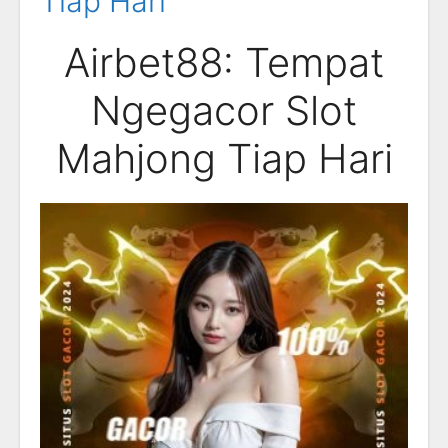
Tiap Hari
Airbet88: Tempat
Ngegacor Slot
Mahjong Tiap Hari