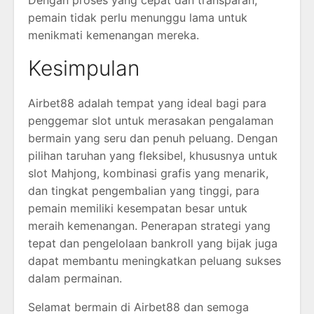
Dengan proses yang cepat dan transparan,
pemain tidak perlu menunggu lama untuk
menikmati kemenangan mereka.
Kesimpulan
Airbet88 adalah tempat yang ideal bagi para
penggemar slot untuk merasakan pengalaman
bermain yang seru dan penuh peluang. Dengan
pilihan taruhan yang fleksibel, khususnya untuk
slot Mahjong, kombinasi grafis yang menarik,
dan tingkat pengembalian yang tinggi, para
pemain memiliki kesempatan besar untuk
meraih kemenangan. Penerapan strategi yang
tepat dan pengelolaan bankroll yang bijak juga
dapat membantu meningkatkan peluang sukses
dalam permainan.
Selamat bermain di Airbet88 dan semoga