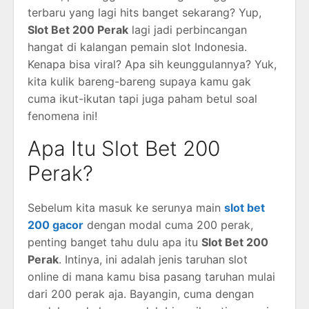
terbaru yang lagi hits banget sekarang? Yup,
Slot Bet 200 Perak
lagi jadi perbincangan
hangat di kalangan pemain slot Indonesia.
Kenapa bisa viral? Apa sih keunggulannya? Yuk,
kita kulik bareng-bareng supaya kamu gak
cuma ikut-ikutan tapi juga paham betul soal
fenomena ini!
Apa Itu Slot Bet 200
Perak?
Sebelum kita masuk ke serunya main
slot bet
200 gacor
dengan modal cuma 200 perak,
penting banget tahu dulu apa itu
Slot Bet 200
Perak
. Intinya, ini adalah jenis taruhan slot
online di mana kamu bisa pasang taruhan mulai
dari 200 perak aja. Bayangin, cuma dengan