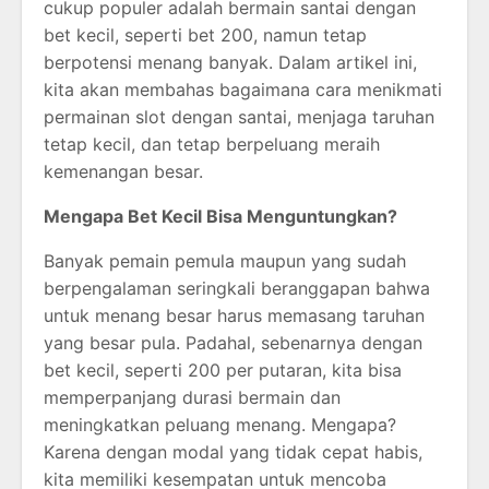
cukup populer adalah bermain santai dengan
bet kecil, seperti bet 200, namun tetap
berpotensi menang banyak. Dalam artikel ini,
kita akan membahas bagaimana cara menikmati
permainan slot dengan santai, menjaga taruhan
tetap kecil, dan tetap berpeluang meraih
kemenangan besar.
Mengapa Bet Kecil Bisa Menguntungkan?
Banyak pemain pemula maupun yang sudah
berpengalaman seringkali beranggapan bahwa
untuk menang besar harus memasang taruhan
yang besar pula. Padahal, sebenarnya dengan
bet kecil, seperti 200 per putaran, kita bisa
memperpanjang durasi bermain dan
meningkatkan peluang menang. Mengapa?
Karena dengan modal yang tidak cepat habis,
kita memiliki kesempatan untuk mencoba