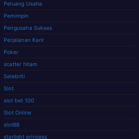
Peluang Usaha
Pemimpin
Pengusaha Sukses
Perjalanan Karir
Poker
scatter hitam
Selebriti
Slot
slot bet 100
Slot Online
slot88
starlight princess