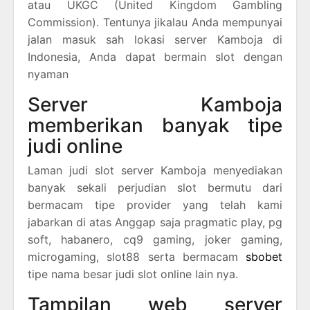
atau UKGC (United Kingdom Gambling
Commission). Tentunya jikalau Anda mempunyai
jalan masuk sah lokasi server Kamboja di
Indonesia, Anda dapat bermain slot dengan
nyaman
Server Kamboja
memberikan banyak tipe
judi online
Laman judi slot server Kamboja menyediakan
banyak sekali perjudian slot bermutu dari
bermacam tipe provider yang telah kami
jabarkan di atas Anggap saja pragmatic play, pg
soft, habanero, cq9 gaming, joker gaming,
microgaming, slot88 serta bermacam
sbobet
tipe nama besar judi slot online lain nya.
Tampilan web server