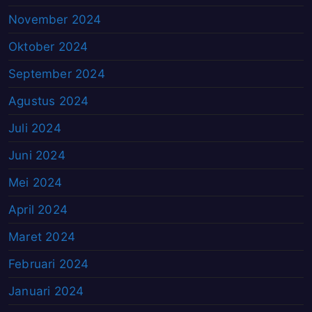
November 2024
Oktober 2024
September 2024
Agustus 2024
Juli 2024
Juni 2024
Mei 2024
April 2024
Maret 2024
Februari 2024
Januari 2024