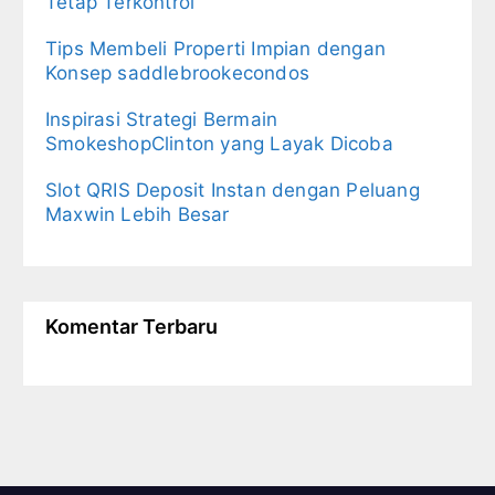
Tetap Terkontrol
Tips Membeli Properti Impian dengan
Konsep saddlebrookecondos
Inspirasi Strategi Bermain
SmokeshopClinton yang Layak Dicoba
Slot QRIS Deposit Instan dengan Peluang
Maxwin Lebih Besar
Komentar Terbaru