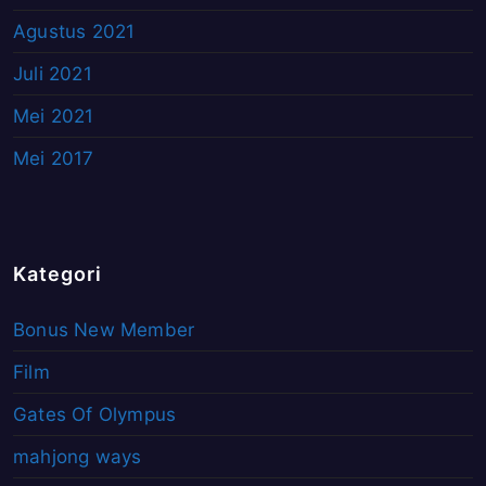
Agustus 2021
Juli 2021
Mei 2021
Mei 2017
Kategori
Bonus New Member
Film
Gates Of Olympus
mahjong ways