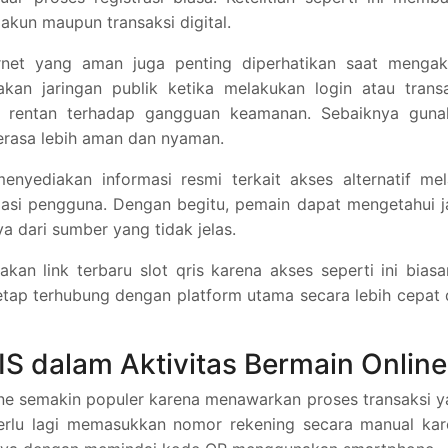
akun maupun transaksi digital.
ternet yang aman juga penting diperhatikan saat mengak
kan jaringan publik ketika melakukan login atau transa
ih rentan terhadap gangguan keamanan. Sebaiknya guna
terasa lebih aman dan nyaman.
nyediakan informasi resmi terkait akses alternatif mel
asi pengguna. Dengan begitu, pemain dapat mengetahui j
a dari sumber yang tidak jelas.
n link terbaru slot qris karena akses seperti ini bias
tap terhubung dengan platform utama secara lebih cepat
S dalam Aktivitas Bermain Online
ne semakin populer karena menawarkan proses transaksi 
 perlu lagi memasukkan nomor rekening secara manual ka