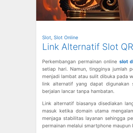
Slot
,
Slot Online
Link Alternatif Slot Q
Perkembangan permainan online
slot 
setiap hari. Namun, tingginya jumlah
menjadi lambat atau sulit dibuka pada w
link alternatif yang dapat digunakan
berjalan lancar tanpa hambatan.
Link alternatif biasanya disediakan 
masuk ketika domain utama mengalami
menjaga stabilitas layanan sehingga p
permainan melalui smartphone maupun 