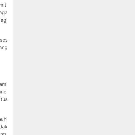
it.
jaga
bagi
oses
yang
hami
ine.
itus
nuhi
dak
antu