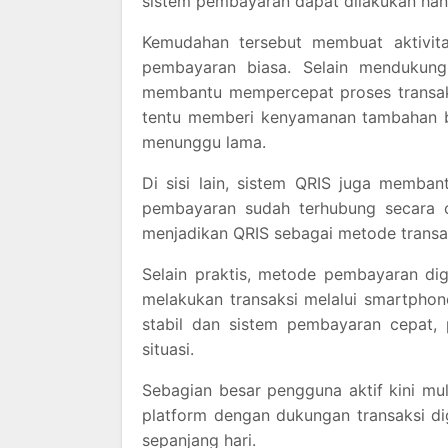
sistem pembayaran dapat dilakukan h
Kemudahan tersebut membuat aktivita
pembayaran biasa. Selain mendukung
membantu mempercepat proses transaks
tentu memberi kenyamanan tambahan b
menunggu lama.
Di sisi lain, sistem QRIS juga memban
pembayaran sudah terhubung secara o
menjadikan QRIS sebagai metode trans
Selain praktis, metode pembayaran digi
melakukan transaksi melalui smartpho
stabil dan sistem pembayaran cepat,
situasi.
Sebagian besar pengguna aktif kini mul
platform dengan dukungan transaksi dig
sepanjang hari.