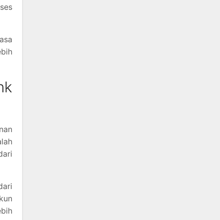
oses
asa
bih
nk
anan
lah
dari
ari
kun
ebih