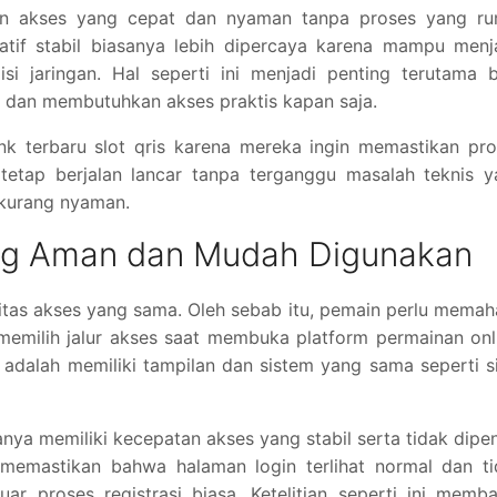
kan akses yang cepat dan nyaman tanpa proses yang rum
natif stabil biasanya lebih dipercaya karena mampu men
si jaringan. Hal seperti ini menjadi penting terutama 
i dan membutuhkan akses praktis kapan saja.
nk terbaru slot qris karena mereka ingin memastikan pr
 tetap berjalan lancar tanpa terganggu masalah teknis 
kurang nyaman.
 yang Aman dan Mudah Digunakan
alitas akses yang sama. Oleh sebab itu, pemain perlu mema
 memilih jalur akses saat membuka platform permainan onl
adalah memiliki tampilan dan sistem yang sama seperti s
asanya memiliki kecepatan akses yang stabil serta tidak dipe
memastikan bahwa halaman login terlihat normal dan ti
r proses registrasi biasa. Ketelitian seperti ini memb