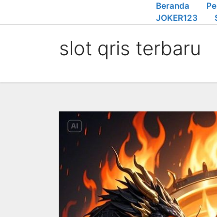
Skip
Beranda
Pe
to
JOKER123
content
slot qris terbaru