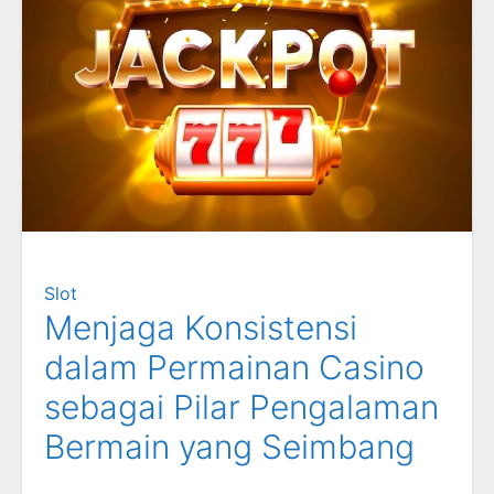
Slot
Menjaga Konsistensi
dalam Permainan Casino
sebagai Pilar Pengalaman
Bermain yang Seimbang