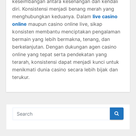
keseimbangan antara kesenangan dan kendali
diri. Konsistensi menjadi benang merah yang
menghubungkan keduanya. Dalam
live casino
online
maupun casino online live, sikap
konsisten membantu menciptakan pengalaman
bermain yang lebih bermakna, tenang, dan
berkelanjutan. Dengan dukungan agen casino
online yang tepat serta pendekatan yang
terarah, konsistensi dapat menjadi kunci untuk
menikmati dunia casino secara lebih bijak dan
terukur.