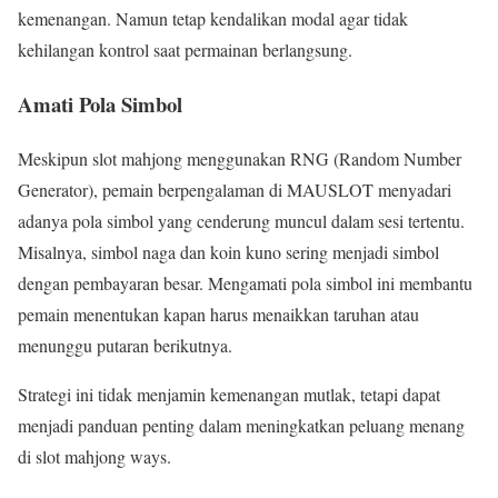
kemenangan. Namun tetap kendalikan modal agar tidak
kehilangan kontrol saat permainan berlangsung.
Amati Pola Simbol
Meskipun slot mahjong menggunakan RNG (Random Number
Generator), pemain berpengalaman di MAUSLOT menyadari
adanya pola simbol yang cenderung muncul dalam sesi tertentu.
Misalnya, simbol naga dan koin kuno sering menjadi simbol
dengan pembayaran besar. Mengamati pola simbol ini membantu
pemain menentukan kapan harus menaikkan taruhan atau
menunggu putaran berikutnya.
Strategi ini tidak menjamin kemenangan mutlak, tetapi dapat
menjadi panduan penting dalam meningkatkan peluang menang
di slot mahjong ways.