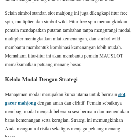
Selain simbol standar, slot mahjong ini juga dilengkapi fitur free
spin, multiplier, dan simbol wild. Fitur free spin memungkinkan
pemain mendapatkan putaran tambahan tanpa mengurangi modal,
multiplier meningkatkan nilai kemenangan, dan simbol wild
membantu membentuk kombinasi kemenangan lebih mudah.
Memahami fitur-fitur ini akan membantu pemain MAUSLOT
memaksimalkan peluang menang besar.
Kelola Modal Dengan Strategi
slot
Manajemen modal merupakan kunci utama untuk bermain
gacor mahjong
dengan aman dan efektif. Pemain sebaiknya
membagi modal menjadi beberapa sesi bermain dan menentukan
batas kemenangan serta kerugian. Strategi ini memungkinkan
Anda mengontrol risiko sekaligus menjaga peluang menang
besar.