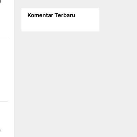
g
Komentar Terbaru
h