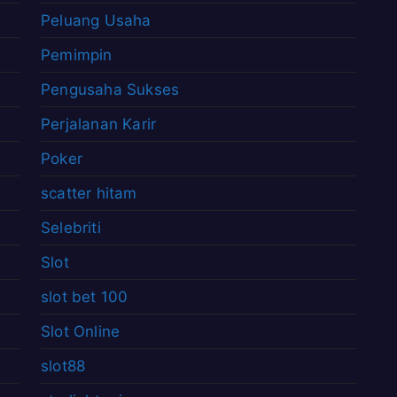
Peluang Usaha
Pemimpin
Pengusaha Sukses
Perjalanan Karir
Poker
scatter hitam
Selebriti
Slot
slot bet 100
Slot Online
slot88