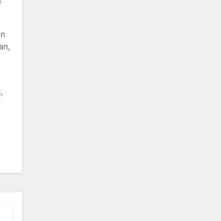
e
in
an,
,