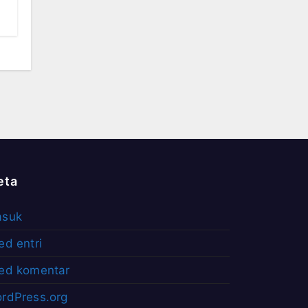
eta
suk
ed entri
ed komentar
rdPress.org