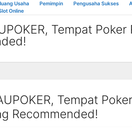
luang Usaha
Pemimpin
Pengusaha Sukses
A
Slot Online
UPOKER, Tempat Poker 
nded!
AUPOKER, Tempat Poke
ing Recommended!