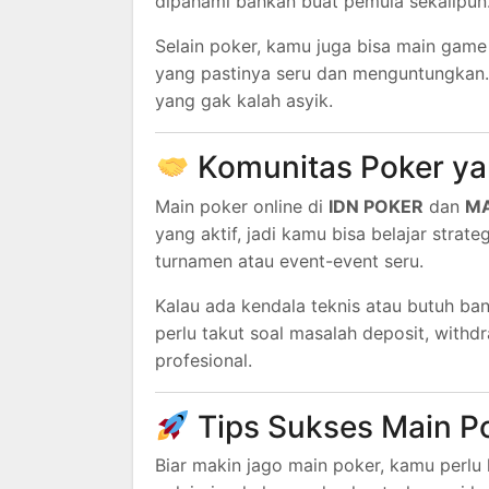
dipahami bahkan buat pemula sekalipun
Selain poker, kamu juga bisa main game 
yang pastinya seru dan menguntungkan. 
yang gak kalah asyik.
Komunitas Poker ya
Main poker online di
IDN POKER
dan
M
yang aktif, jadi kamu bisa belajar strat
turnamen atau event-event seru.
Kalau ada kendala teknis atau butuh ba
perlu takut soal masalah deposit, with
profesional.
Tips Sukses Main 
Biar makin jago main poker, kamu perlu l