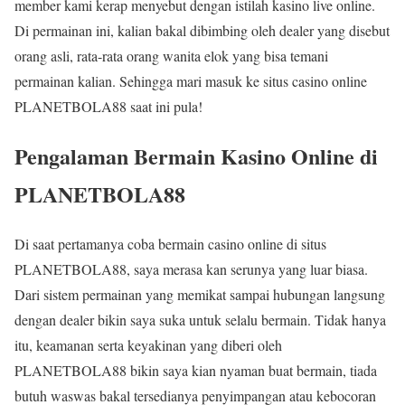
member kami kerap menyebut dengan istilah kasino live online.
Di permainan ini, kalian bakal dibimbing oleh dealer yang disebut
orang asli, rata-rata orang wanita elok yang bisa temani
permainan kalian. Sehingga mari masuk ke situs casino online
PLANETBOLA88 saat ini pula!
Pengalaman Bermain Kasino Online di
PLANETBOLA88
Di saat pertamanya coba bermain casino online di situs
PLANETBOLA88, saya merasa kan serunya yang luar biasa.
Dari sistem permainan yang memikat sampai hubungan langsung
dengan dealer bikin saya suka untuk selalu bermain. Tidak hanya
itu, keamanan serta keyakinan yang diberi oleh
PLANETBOLA88 bikin saya kian nyaman buat bermain, tiada
butuh waswas bakal tersedianya penyimpangan atau kebocoran