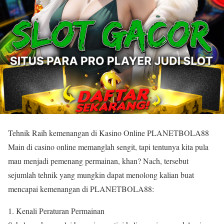
Tehnik Raih kemenangan di Kasino Online PLANETBOLA88
Main di casino online memanglah sengit, tapi tentunya kita pula
mau menjadi pemenang permainan, khan? Nach, tersebut
sejumlah tehnik yang mungkin dapat menolong kalian buat
mencapai kemenangan di PLANETBOLA88:
1. Kenali Peraturan Permainan