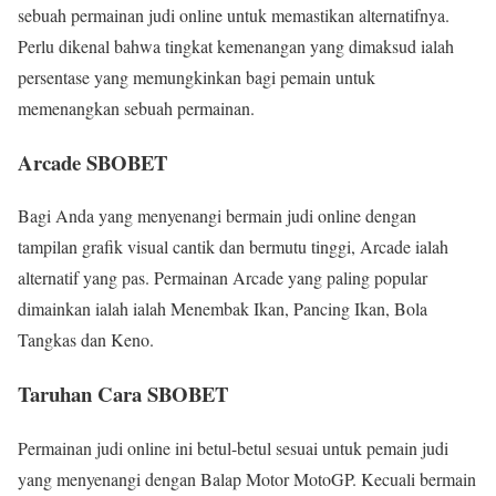
sebuah permainan judi online untuk memastikan alternatifnya.
Perlu dikenal bahwa tingkat kemenangan yang dimaksud ialah
persentase yang memungkinkan bagi pemain untuk
memenangkan sebuah permainan.
Arcade SBOBET
Bagi Anda yang menyenangi bermain judi online dengan
tampilan grafik visual cantik dan bermutu tinggi, Arcade ialah
alternatif yang pas. Permainan Arcade yang paling popular
dimainkan ialah ialah Menembak Ikan, Pancing Ikan, Bola
Tangkas dan Keno.
Taruhan Cara SBOBET
Permainan judi online ini betul-betul sesuai untuk pemain judi
yang menyenangi dengan Balap Motor MotoGP. Kecuali bermain