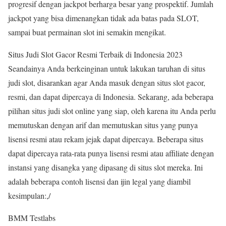
progresif dengan jackpot berharga besar yang prospektif. Jumlah
jackpot yang bisa dimenangkan tidak ada batas pada SLOT,
sampai buat permainan slot ini semakin mengikat.
Situs Judi Slot Gacor Resmi Terbaik di Indonesia 2023
Seandainya Anda berkeinginan untuk lakukan taruhan di situs
judi slot, disarankan agar Anda masuk dengan situs slot gacor,
resmi, dan dapat dipercaya di Indonesia. Sekarang, ada beberapa
pilihan situs judi slot online yang siap, oleh karena itu Anda perlu
memutuskan dengan arif dan memutuskan situs yang punya
lisensi resmi atau rekam jejak dapat dipercaya. Beberapa situs
dapat dipercaya rata-rata punya lisensi resmi atau affiliate dengan
instansi yang disangka yang dipasang di situs slot mereka. Ini
adalah beberapa contoh lisensi dan ijin legal yang diambil
kesimpulan:,/
BMM Testlabs