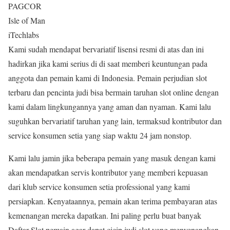
PAGCOR
Isle of Man
iTechlabs
Kami sudah mendapat bervariatif lisensi resmi di atas dan ini
hadirkan jika kami serius di di saat memberi keuntungan pada
anggota dan pemain kami di Indonesia. Pemain perjudian slot
terbaru dan pencinta judi bisa bermain taruhan slot online dengan
kami dalam lingkungannya yang aman dan nyaman. Kami lalu
suguhkan bervariatif taruhan yang lain, termaksud kontributor dan
service konsumen setia yang siap waktu 24 jam nonstop.
Kami lalu jamin jika beberapa pemain yang masuk dengan kami
akan mendapatkan servis kontributor yang memberi kepuasan
dari klub service konsumen setia professional yang kami
persiapkan. Kenyataannya, pemain akan terima pembayaran atas
kemenangan mereka dapatkan. Ini paling perlu buat banyak
Daftar Slot pemain agar dapat cicip judi slot yang menyenangkan