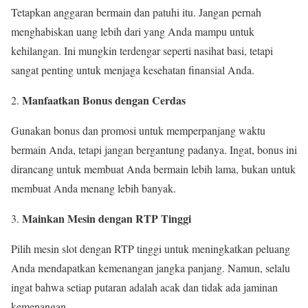
Tetapkan anggaran bermain dan patuhi itu. Jangan pernah
menghabiskan uang lebih dari yang Anda mampu untuk
kehilangan. Ini mungkin terdengar seperti nasihat basi, tetapi
sangat penting untuk menjaga kesehatan finansial Anda.
Manfaatkan Bonus dengan Cerdas
Gunakan bonus dan promosi untuk memperpanjang waktu
bermain Anda, tetapi jangan bergantung padanya. Ingat, bonus ini
dirancang untuk membuat Anda bermain lebih lama, bukan untuk
membuat Anda menang lebih banyak.
Mainkan Mesin dengan RTP Tinggi
Pilih mesin slot dengan RTP tinggi untuk meningkatkan peluang
Anda mendapatkan kemenangan jangka panjang. Namun, selalu
ingat bahwa setiap putaran adalah acak dan tidak ada jaminan
kemenangan.