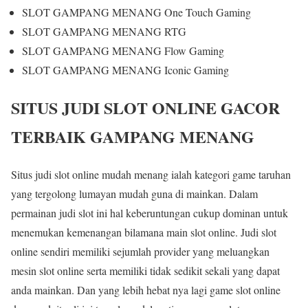
SLOT GAMPANG MENANG One Touch Gaming
SLOT GAMPANG MENANG RTG
SLOT GAMPANG MENANG Flow Gaming
SLOT GAMPANG MENANG Iconic Gaming
SITUS JUDI SLOT ONLINE GACOR
TERBAIK GAMPANG MENANG
Situs judi slot online mudah menang ialah kategori game taruhan
yang tergolong lumayan mudah guna di mainkan. Dalam
permainan judi slot ini hal keberuntungan cukup dominan untuk
menemukan kemenangan bilamana main slot online. Judi slot
online sendiri memiliki sejumlah provider yang meluangkan
mesin slot online serta memiliki tidak sedikit sekali yang dapat
anda mainkan. Dan yang lebih hebat nya lagi game slot online