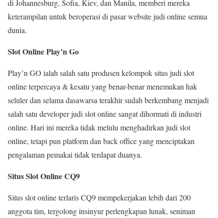
di Johannesburg, Sofia, Kiev, dan Manila, memberi mereka
keterampilan untuk beroperasi di pasar website judi online semua
dunia.
Slot Online Play’n Go
Play’n GO ialah salah satu produsen kelompok situs judi slot
online terpercaya & kesatu yang benar-benar menemukan hak
seluler dan selama dasawarsa terakhir sudah berkembang menjadi
salah satu developer judi slot online sangat dihormati di industri
online. Hari ini mereka tidak melulu menghadirkan judi slot
online, tetapi pun platform dan back office yang menciptakan
pengalaman pemakai tidak terdapat duanya.
Situs Slot Online CQ9
Situs slot online terlaris CQ9 mempekerjakan lebih dari 200
anggota tim, tergolong insinyur perlengkapan lunak, seniman