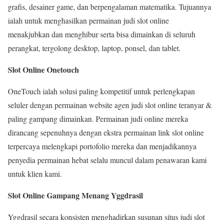
grafis, desainer game, dan berpengalaman matematika. Tujuannya
ialah untuk menghasilkan permainan judi slot online
menakjubkan dan menghibur serta bisa dimainkan di seluruh
perangkat, tergolong desktop, laptop, ponsel, dan tablet.
Slot Online Onetouch
OneTouch ialah solusi paling kompetitif untuk perlengkapan
seluler dengan permainan website agen judi slot online teranyar &
paling gampang dimainkan. Permainan judi online mereka
dirancang sepenuhnya dengan ekstra permainan link slot online
terpercaya melengkapi portofolio mereka dan menjadikannya
penyedia permainan hebat selalu muncul dalam penawaran kami
untuk klien kami.
Slot Online Gampang Menang Yggdrasil
Yggdrasil secara konsisten menghadirkan susunan situs judi slot