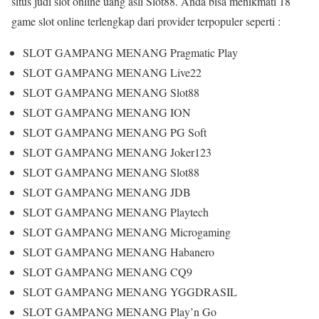
situs judi slot online uang asli Slot88. Anda bisa menikmati 18
game slot online terlengkap dari provider terpopuler seperti :
SLOT GAMPANG MENANG Pragmatic Play
SLOT GAMPANG MENANG Live22
SLOT GAMPANG MENANG Slot88
SLOT GAMPANG MENANG ION
SLOT GAMPANG MENANG PG Soft
SLOT GAMPANG MENANG Joker123
SLOT GAMPANG MENANG Slot88
SLOT GAMPANG MENANG JDB
SLOT GAMPANG MENANG Playtech
SLOT GAMPANG MENANG Microgaming
SLOT GAMPANG MENANG Habanero
SLOT GAMPANG MENANG CQ9
SLOT GAMPANG MENANG YGGDRASIL
SLOT GAMPANG MENANG Play’n Go