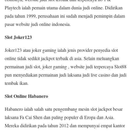
Playtech ialah pemain utama dalam dunia judi online. Didirikan
pada tahun 1999, perusahaan ini sudah menjadi pemimpin dalam
pasar website judi online indonesia.
Slot Joker123
Joker123 atau joker gaming ialah jenis provider penyedia slot
online tidak sedikit jackpot terbaik di asia. Selain meluangkan
permainan judi slot, joker gaming , website judi terpercaya Slot88
pun menyediakan permainan judi laksana judi live casino dan judi
tembak ikan.
Slot Online Habanero
Habanero ialah salah satu pengembang mesin slot jackpot besar
laksana Fa Cai Shen dan paling populer di Eropa dan Asia.
Mereka didirikan pada tahun 2012 dan mempunyai empat kantor