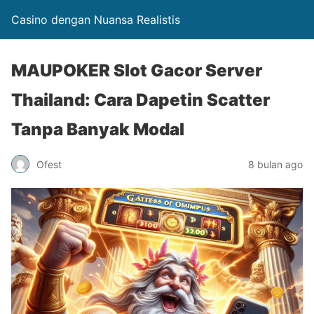
Casino dengan Nuansa Realistis
MAUPOKER Slot Gacor Server
Thailand: Cara Dapetin Scatter
Tanpa Banyak Modal
Ofest
8 bulan ago