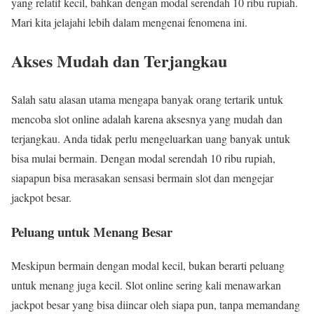
yang relatif kecil, bahkan dengan modal serendah 10 ribu rupiah.
Mari kita jelajahi lebih dalam mengenai fenomena ini.
Akses Mudah dan Terjangkau
Salah satu alasan utama mengapa banyak orang tertarik untuk
mencoba slot online adalah karena aksesnya yang mudah dan
terjangkau. Anda tidak perlu mengeluarkan uang banyak untuk
bisa mulai bermain. Dengan modal serendah 10 ribu rupiah,
siapapun bisa merasakan sensasi bermain slot dan mengejar
jackpot besar.
Peluang untuk Menang Besar
Meskipun bermain dengan modal kecil, bukan berarti peluang
untuk menang juga kecil. Slot online sering kali menawarkan
jackpot besar yang bisa diincar oleh siapa pun, tanpa memandang