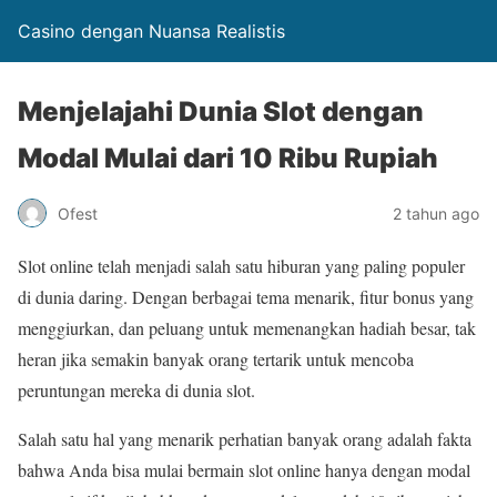
Casino dengan Nuansa Realistis
Menjelajahi Dunia Slot dengan
Modal Mulai dari 10 Ribu Rupiah
Ofest
2 tahun ago
Slot online telah menjadi salah satu hiburan yang paling populer
di dunia daring. Dengan berbagai tema menarik, fitur bonus yang
menggiurkan, dan peluang untuk memenangkan hadiah besar, tak
heran jika semakin banyak orang tertarik untuk mencoba
peruntungan mereka di dunia slot.
Salah satu hal yang menarik perhatian banyak orang adalah fakta
bahwa Anda bisa mulai bermain slot online hanya dengan modal