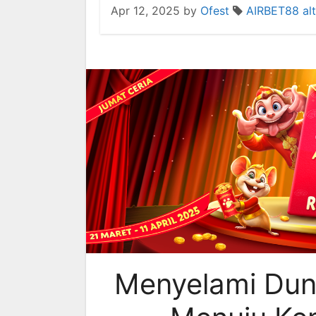
Apr 12, 2025
by
Ofest
AIRBET88 alt
Menyelami Dun