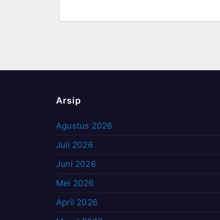
Arsip
Agustus 2026
Juli 2026
Juni 2026
Mei 2026
April 2026