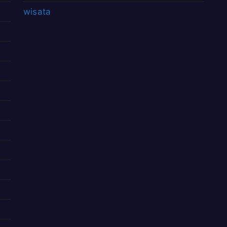
wisata