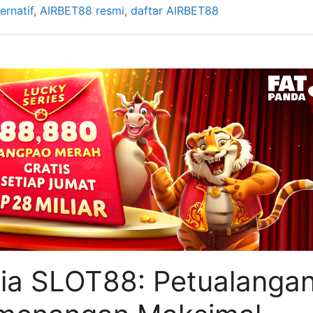
ernatif
,
AIRBET88 resmi
,
daftar AIRBET88
ia SLOT88: Petualanga