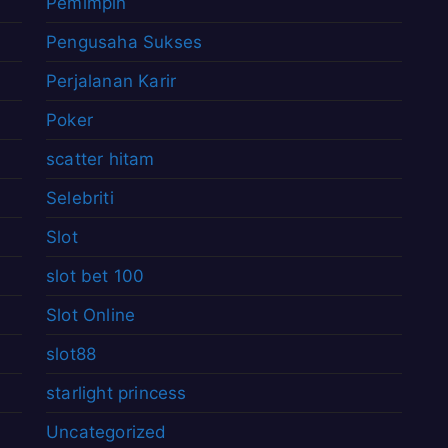
Pemimpin
Pengusaha Sukses
Perjalanan Karir
Poker
scatter hitam
Selebriti
Slot
slot bet 100
Slot Online
slot88
starlight princess
Uncategorized