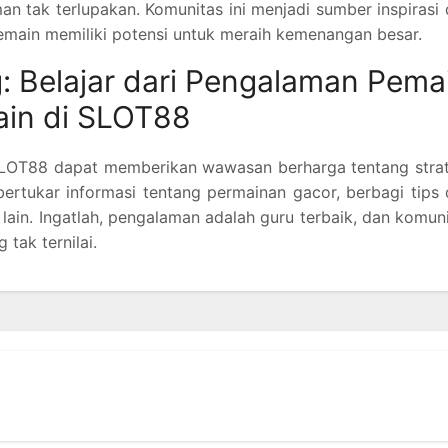
man tak terlupakan. Komunitas ini menjadi sumber inspirasi
emain memiliki potensi untuk meraih kemenangan besar.
 Belajar dari Pengalaman Pema
ain di SLOT88
LOT88 dapat memberikan wawasan berharga tentang strat
rtukar informasi tentang permainan gacor, berbagi tips
n lain. Ingatlah, pengalaman adalah guru terbaik, dan komun
tak ternilai.