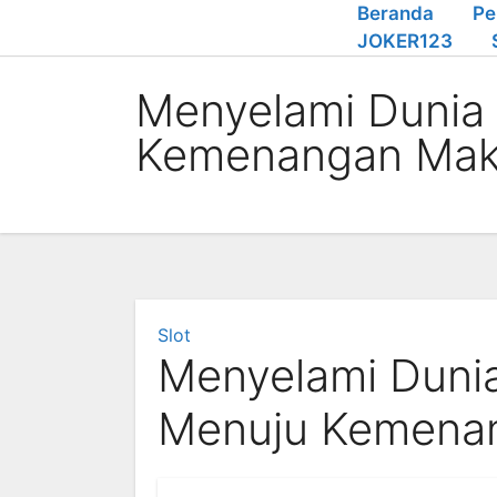
Skip
Beranda
Pe
to
JOKER123
content
Menyelami Dunia
Kemenangan Mak
Slot
Menyelami Duni
Menuju Kemena