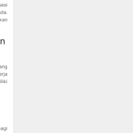
esi
nda.
kan
an
yang
erja
liki
bagi