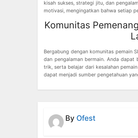
kisah sukses, strategi jitu, dan pengala
motivasi, mengingatkan bahwa setiap p
Komunitas Pemenang:
L
Bergabung dengan komunitas pemain S
dan pengalaman bermain. Anda dapat be
trik, serta belajar dari kesalahan pemai
dapat menjadi sumber pengetahuan yang 
By
Ofest