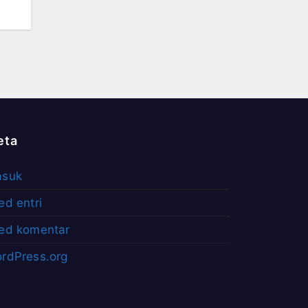
eta
suk
ed entri
ed komentar
rdPress.org