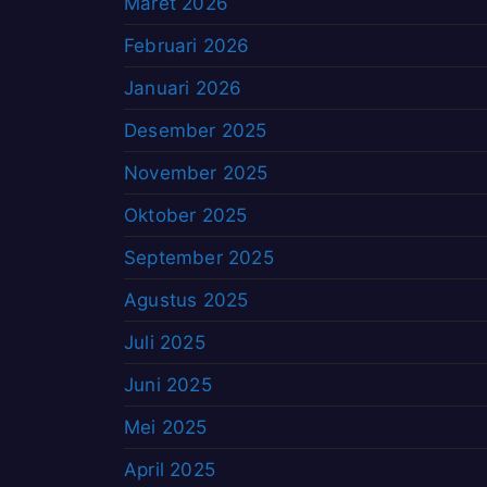
Maret 2026
Februari 2026
Januari 2026
Desember 2025
November 2025
Oktober 2025
September 2025
Agustus 2025
Juli 2025
Juni 2025
Mei 2025
April 2025