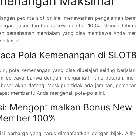
menangan Maksimal
langan pecinta slot online, menawarkan pengalaman berm
enangan gacor dan bonus new member 100%. Namun, lebih 
i dan pemahaman mendalam yang bisa membawa Anda men
h lanjut.
baca Pola Kemenangan di SLOT
diri, pola kemenangan yang bisa dipelajari seiring berjala
an percaya bahwa dengan mengamati ritme putaran, mer
besar akan datang. Meskipun tidak ada jaminan, pemaha
dapat membantu Anda mengenali pola-pola ini.
i: Mengoptimalkan Bonus New
Member 100%
 berharga yang harus dimanfaatkan dengan bijak. Alih-a