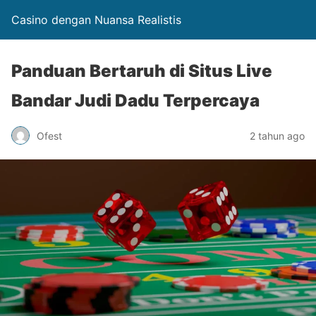
Casino dengan Nuansa Realistis
Panduan Bertaruh di Situs Live
Bandar Judi Dadu Terpercaya
Ofest
2 tahun ago