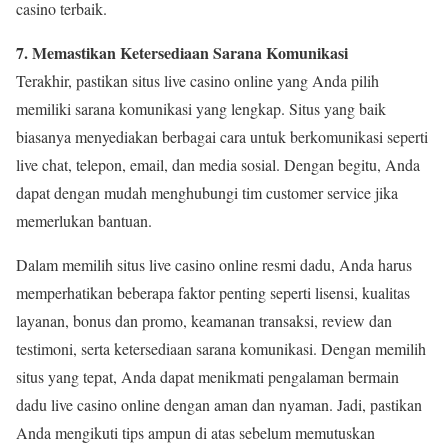
casino terbaik.
7. Memastikan Ketersediaan Sarana Komunikasi
Terakhir, pastikan situs live casino online yang Anda pilih
memiliki sarana komunikasi yang lengkap. Situs yang baik
biasanya menyediakan berbagai cara untuk berkomunikasi seperti
live chat, telepon, email, dan media sosial. Dengan begitu, Anda
dapat dengan mudah menghubungi tim customer service jika
memerlukan bantuan.
Dalam memilih situs live casino online resmi dadu, Anda harus
memperhatikan beberapa faktor penting seperti lisensi, kualitas
layanan, bonus dan promo, keamanan transaksi, review dan
testimoni, serta ketersediaan sarana komunikasi. Dengan memilih
situs yang tepat, Anda dapat menikmati pengalaman bermain
dadu live casino online dengan aman dan nyaman. Jadi, pastikan
Anda mengikuti tips ampun di atas sebelum memutuskan