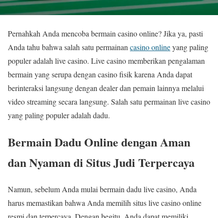
Pernahkah Anda mencoba bermain casino online? Jika ya, pasti
Anda tahu bahwa salah satu permainan
casino online
yang paling
populer adalah live casino. Live casino memberikan pengalaman
bermain yang serupa dengan casino fisik karena Anda dapat
berinteraksi langsung dengan dealer dan pemain lainnya melalui
video streaming secara langsung. Salah satu permainan live casino
yang paling populer adalah dadu.
Bermain Dadu Online dengan Aman
dan Nyaman di Situs Judi Terpercaya
Namun, sebelum Anda mulai bermain dadu live casino, Anda
harus memastikan bahwa Anda memilih situs live casino online
resmi dan terpercaya. Dengan begitu, Anda dapat memiliki