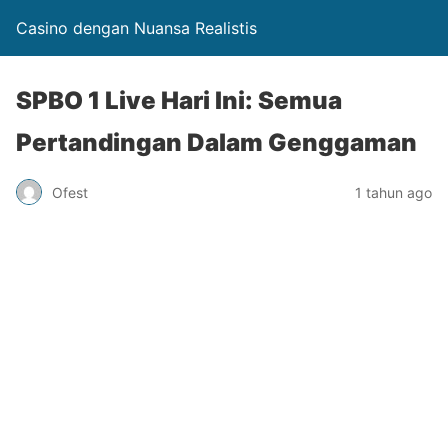
Casino dengan Nuansa Realistis
SPBO 1 Live Hari Ini: Semua
Pertandingan Dalam Genggaman
Ofest
1 tahun ago