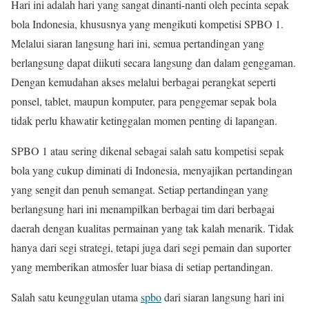
Hari ini adalah hari yang sangat dinanti-nanti oleh pecinta sepak
bola Indonesia, khususnya yang mengikuti kompetisi SPBO 1.
Melalui siaran langsung hari ini, semua pertandingan yang
berlangsung dapat diikuti secara langsung dan dalam genggaman.
Dengan kemudahan akses melalui berbagai perangkat seperti
ponsel, tablet, maupun komputer, para penggemar sepak bola
tidak perlu khawatir ketinggalan momen penting di lapangan.
SPBO 1 atau sering dikenal sebagai salah satu kompetisi sepak
bola yang cukup diminati di Indonesia, menyajikan pertandingan
yang sengit dan penuh semangat. Setiap pertandingan yang
berlangsung hari ini menampilkan berbagai tim dari berbagai
daerah dengan kualitas permainan yang tak kalah menarik. Tidak
hanya dari segi strategi, tetapi juga dari segi pemain dan suporter
yang memberikan atmosfer luar biasa di setiap pertandingan.
Salah satu keunggulan utama
spbo
dari siaran langsung hari ini