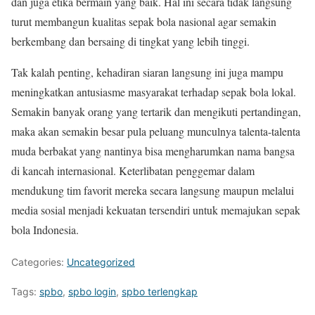
dan juga etika bermain yang baik. Hal ini secara tidak langsung
turut membangun kualitas sepak bola nasional agar semakin
berkembang dan bersaing di tingkat yang lebih tinggi.
Tak kalah penting, kehadiran siaran langsung ini juga mampu
meningkatkan antusiasme masyarakat terhadap sepak bola lokal.
Semakin banyak orang yang tertarik dan mengikuti pertandingan,
maka akan semakin besar pula peluang munculnya talenta-talenta
muda berbakat yang nantinya bisa mengharumkan nama bangsa
di kancah internasional. Keterlibatan penggemar dalam
mendukung tim favorit mereka secara langsung maupun melalui
media sosial menjadi kekuatan tersendiri untuk memajukan sepak
bola Indonesia.
Categories:
Uncategorized
Tags:
spbo
,
spbo login
,
spbo terlengkap