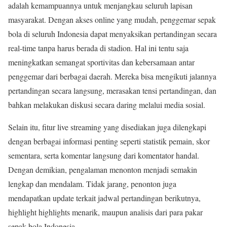
adalah kemampuannya untuk menjangkau seluruh lapisan
masyarakat. Dengan akses online yang mudah, penggemar sepak
bola di seluruh Indonesia dapat menyaksikan pertandingan secara
real-time tanpa harus berada di stadion. Hal ini tentu saja
meningkatkan semangat sportivitas dan kebersamaan antar
penggemar dari berbagai daerah. Mereka bisa mengikuti jalannya
pertandingan secara langsung, merasakan tensi pertandingan, dan
bahkan melakukan diskusi secara daring melalui media sosial.
Selain itu, fitur live streaming yang disediakan juga dilengkapi
dengan berbagai informasi penting seperti statistik pemain, skor
sementara, serta komentar langsung dari komentator handal.
Dengan demikian, pengalaman menonton menjadi semakin
lengkap dan mendalam. Tidak jarang, penonton juga
mendapatkan update terkait jadwal pertandingan berikutnya,
highlight highlights menarik, maupun analisis dari para pakar
sepak bola Indonesia.