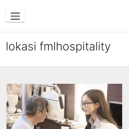
Skip
to
content
lokasi fmlhospitality