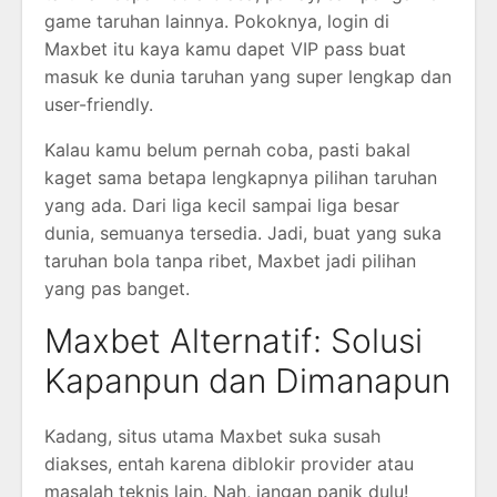
game taruhan lainnya. Pokoknya, login di
Maxbet itu kaya kamu dapet VIP pass buat
masuk ke dunia taruhan yang super lengkap dan
user-friendly.
Kalau kamu belum pernah coba, pasti bakal
kaget sama betapa lengkapnya pilihan taruhan
yang ada. Dari liga kecil sampai liga besar
dunia, semuanya tersedia. Jadi, buat yang suka
taruhan bola tanpa ribet, Maxbet jadi pilihan
yang pas banget.
Maxbet Alternatif: Solusi
Kapanpun dan Dimanapun
Kadang, situs utama Maxbet suka susah
diakses, entah karena diblokir provider atau
masalah teknis lain. Nah, jangan panik dulu!