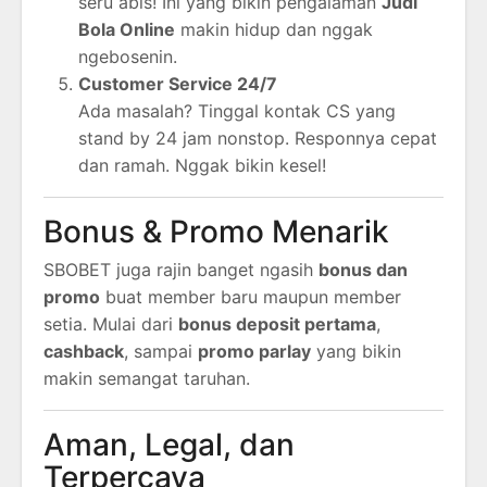
seru abis! Ini yang bikin pengalaman
Judi
Bola Online
makin hidup dan nggak
ngebosenin.
Customer Service 24/7
Ada masalah? Tinggal kontak CS yang
stand by 24 jam nonstop. Responnya cepat
dan ramah. Nggak bikin kesel!
Bonus & Promo Menarik
SBOBET juga rajin banget ngasih
bonus dan
promo
buat member baru maupun member
setia. Mulai dari
bonus deposit pertama
,
cashback
, sampai
promo parlay
yang bikin
makin semangat taruhan.
Aman, Legal, dan
Terpercaya