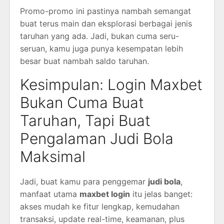
Promo-promo ini pastinya nambah semangat
buat terus main dan eksplorasi berbagai jenis
taruhan yang ada. Jadi, bukan cuma seru-
seruan, kamu juga punya kesempatan lebih
besar buat nambah saldo taruhan.
Kesimpulan: Login Maxbet
Bukan Cuma Buat
Taruhan, Tapi Buat
Pengalaman Judi Bola
Maksimal
Jadi, buat kamu para penggemar
judi bola
,
manfaat utama
maxbet login
itu jelas banget:
akses mudah ke fitur lengkap, kemudahan
transaksi, update real-time, keamanan, plus