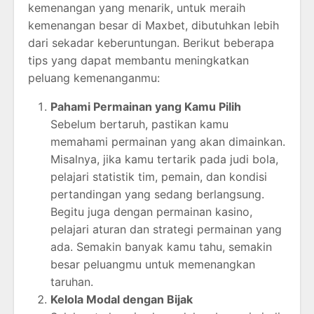
kemenangan yang menarik, untuk meraih
kemenangan besar di Maxbet, dibutuhkan lebih
dari sekadar keberuntungan. Berikut beberapa
tips yang dapat membantu meningkatkan
peluang kemenanganmu:
Pahami Permainan yang Kamu Pilih
Sebelum bertaruh, pastikan kamu
memahami permainan yang akan dimainkan.
Misalnya, jika kamu tertarik pada judi bola,
pelajari statistik tim, pemain, dan kondisi
pertandingan yang sedang berlangsung.
Begitu juga dengan permainan kasino,
pelajari aturan dan strategi permainan yang
ada. Semakin banyak kamu tahu, semakin
besar peluangmu untuk memenangkan
taruhan.
Kelola Modal dengan Bijak