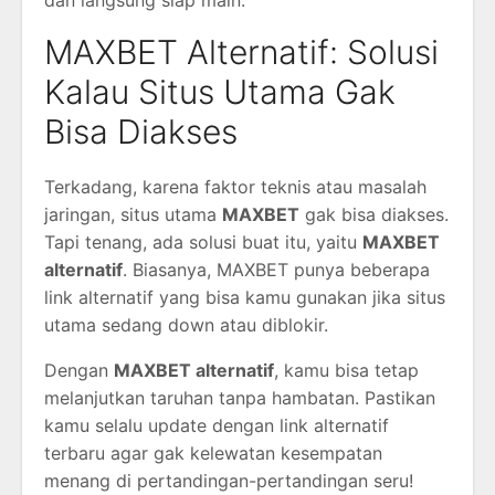
MAXBET Alternatif: Solusi
Kalau Situs Utama Gak
Bisa Diakses
Terkadang, karena faktor teknis atau masalah
jaringan, situs utama
MAXBET
gak bisa diakses.
Tapi tenang, ada solusi buat itu, yaitu
MAXBET
alternatif
. Biasanya, MAXBET punya beberapa
link alternatif yang bisa kamu gunakan jika situs
utama sedang down atau diblokir.
Dengan
MAXBET alternatif
, kamu bisa tetap
melanjutkan taruhan tanpa hambatan. Pastikan
kamu selalu update dengan link alternatif
terbaru agar gak kelewatan kesempatan
menang di pertandingan-pertandingan seru!