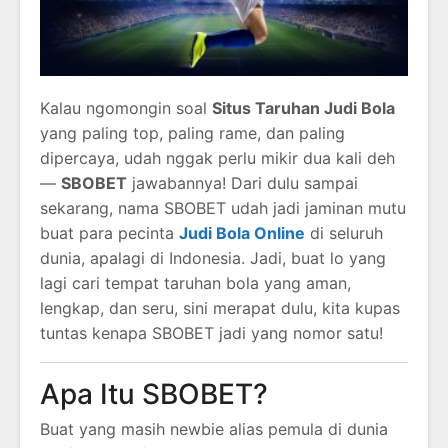
Kalau ngomongin soal
Situs Taruhan Judi Bola
yang paling top, paling rame, dan paling
dipercaya, udah nggak perlu mikir dua kali deh
—
SBOBET
jawabannya! Dari dulu sampai
sekarang, nama SBOBET udah jadi jaminan mutu
buat para pecinta
Judi Bola Online
di seluruh
dunia, apalagi di Indonesia. Jadi, buat lo yang
lagi cari tempat taruhan bola yang aman,
lengkap, dan seru, sini merapat dulu, kita kupas
tuntas kenapa SBOBET jadi yang nomor satu!
Apa Itu SBOBET?
Buat yang masih newbie alias pemula di dunia