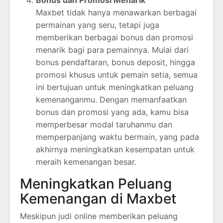
Bonus dan Promosi Menarik
Maxbet tidak hanya menawarkan berbagai
permainan yang seru, tetapi juga
memberikan berbagai bonus dan promosi
menarik bagi para pemainnya. Mulai dari
bonus pendaftaran, bonus deposit, hingga
promosi khusus untuk pemain setia, semua
ini bertujuan untuk meningkatkan peluang
kemenanganmu. Dengan memanfaatkan
bonus dan promosi yang ada, kamu bisa
memperbesar modal taruhanmu dan
memperpanjang waktu bermain, yang pada
akhirnya meningkatkan kesempatan untuk
meraih kemenangan besar.
Meningkatkan Peluang
Kemenangan di Maxbet
Meskipun judi online memberikan peluang