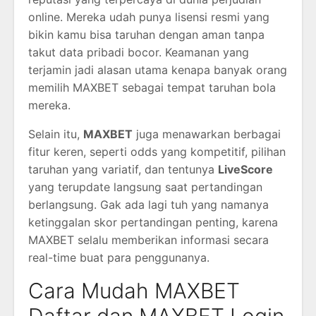
online. Mereka udah punya lisensi resmi yang
bikin kamu bisa taruhan dengan aman tanpa
takut data pribadi bocor. Keamanan yang
terjamin jadi alasan utama kenapa banyak orang
memilih MAXBET sebagai tempat taruhan bola
mereka.
Selain itu,
MAXBET
juga menawarkan berbagai
fitur keren, seperti odds yang kompetitif, pilihan
taruhan yang variatif, dan tentunya
LiveScore
yang terupdate langsung saat pertandingan
berlangsung. Gak ada lagi tuh yang namanya
ketinggalan skor pertandingan penting, karena
MAXBET selalu memberikan informasi secara
real-time buat para penggunanya.
Cara Mudah MAXBET
Daftar dan MAXBET Login