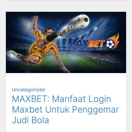
Uncategorized
MAXBET: Manfaat Login
Maxbet Untuk Penggemar
Judi Bola