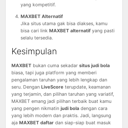
yang kompetitif.
MAXBET Alternatif
Jika situs utama gak bisa diakses, kamu
bisa cari link
MAXBET alternatif
yang pasti
selalu tersedia.
Kesimpulan
MAXBET
bukan cuma sekadar
situs judi bola
biasa, tapi juga platform yang memberi
pengalaman taruhan yang lebih lengkap dan
seru. Dengan
LiveScore
terupdate, keamanan
yang terjamin, dan pilihan taruhan yang variatif,
MAXBET emang jadi pilihan terbaik buat kamu
yang pengen nikmatin
judi bola
dengan cara
yang lebih modern dan praktis. Jadi, langsung
aja
MAXBET daftar
dan siap-siap buat masuk