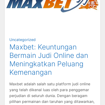
Uncategorized
Maxbet: Keuntungan
Bermain Judi Online dan
Meningkatkan Peluang
Kemenangan
Maxbet adalah salah satu platform judi online
yang telah dikenal luas oleh para penggemar
perjudian di seluruh dunia. Dengan beragam
pilihan permainan dan taruhan yang ditawarkan,