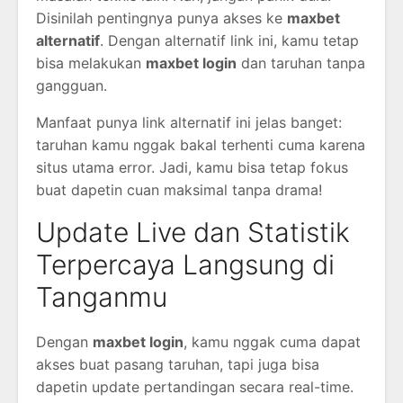
Disinilah pentingnya punya akses ke
maxbet
alternatif
. Dengan alternatif link ini, kamu tetap
bisa melakukan
maxbet login
dan taruhan tanpa
gangguan.
Manfaat punya link alternatif ini jelas banget:
taruhan kamu nggak bakal terhenti cuma karena
situs utama error. Jadi, kamu bisa tetap fokus
buat dapetin cuan maksimal tanpa drama!
Update Live dan Statistik
Terpercaya Langsung di
Tanganmu
Dengan
maxbet login
, kamu nggak cuma dapat
akses buat pasang taruhan, tapi juga bisa
dapetin update pertandingan secara real-time.