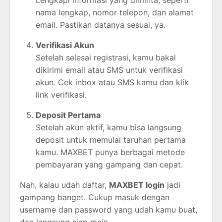
nama lengkap, nomor telepon, dan alamat
email. Pastikan datanya sesuai, ya.
Verifikasi Akun
Setelah selesai registrasi, kamu bakal
dikirimi email atau SMS untuk verifikasi
akun. Cek inbox atau SMS kamu dan klik
link verifikasi.
Deposit Pertama
Setelah akun aktif, kamu bisa langsung
deposit untuk memulai taruhan pertama
kamu. MAXBET punya berbagai metode
pembayaran yang gampang dan cepat.
Nah, kalau udah daftar,
MAXBET login
jadi
gampang banget. Cukup masuk dengan
username dan password yang udah kamu buat,
dan langsung siap main.