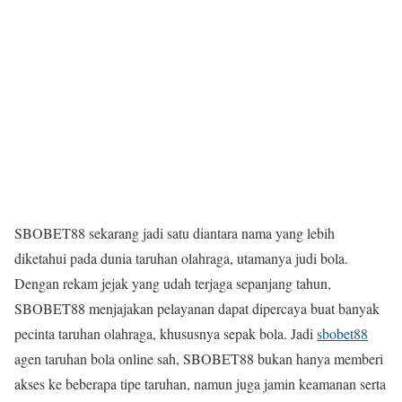
SBOBET88 sekarang jadi satu diantara nama yang lebih
diketahui pada dunia taruhan olahraga, utamanya judi bola.
Dengan rekam jejak yang udah terjaga sepanjang tahun,
SBOBET88 menjajakan pelayanan dapat dipercaya buat banyak
pecinta taruhan olahraga, khususnya sepak bola. Jadi
sbobet88
agen taruhan bola online sah, SBOBET88 bukan hanya memberi
akses ke beberapa tipe taruhan, namun juga jamin keamanan serta