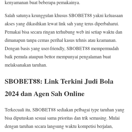
kenyamanan buat beberapa pemakainya.
Salah satunya keunggulan khusus SBOBET88 yakni keluasaan
akses yang dikasihkan lewat link sah yang terus diperbaharui.
Pemakai bisa secara ringan terhubung web ini setiap waktu dan
dimanapun tanpa cemas perihal kasus tehnis atau keamanan.
Dengan basis yang user-friendly, SBOBET88 mempermudah
baik pemula ataupun bettor mempunyai pengalaman buat
melaksanakan taruhan.
SBOBET88: Link Terkini Judi Bola
2024 dan Agen Sah Online
Terkecuali itu, SBOBET88 sediakan pelbagai type taruhan yang
bisa diputuskan sesuai sama prioritas dan trik semasing. Mulai
dengan taruhan secara langsung waktu kompetisi berjalan,